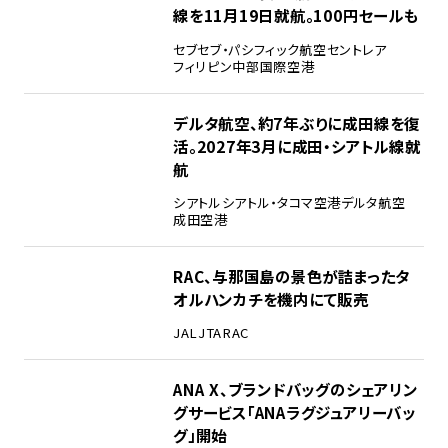
線を11月19日就航。100円セールも
セブ
セブ・パシフィック航空
セントレア
フィリピン
中部国際空港
デルタ航空、約7年ぶりに成田線を復
活。2027年3月に成田・シアトル線就
航
シアトル
シアトル・タコマ空港
デルタ航空
成田空港
RAC、与那国島の景色が詰まったタ
オルハンカチを機内にて販売
JAL
JTA
RAC
ANA X、ブランドバッグのシェアリン
グサービス「ANAラグジュアリーバッ
グ」開始