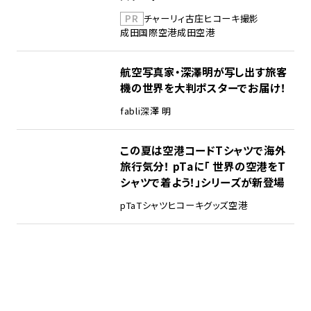
PR
チャーリィ古庄
ヒコーキ撮影
成田国際空港
成田空港
航空写真家・深澤明が写し出す旅客
機の世界を大判ポスターでお届け！
fabli
深澤 明
この夏は空港コードTシャツで海外
旅行気分！ pTaに「 世界の空港をT
シャツで着よう！」シリーズが新登場
pTa
Tシャツ
ヒコーキグッズ
空港