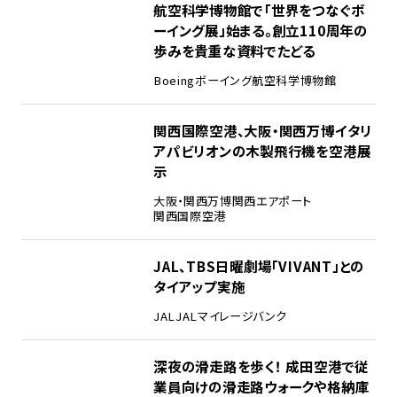
2
航空科学博物館で「世界をつなぐボ
ーイング展」始まる。創立110周年の
歩みを貴重な資料でたどる
Boeing
ボーイング
航空科学博物館
3
関西国際空港、大阪・関西万博イタリ
アパビリオンの木製飛行機を空港展
示
大阪・関西万博
関西エアポート
関西国際空港
4
JAL、TBS日曜劇場「VIVANT」との
タイアップ実施
JAL
JALマイレージバンク
5
深夜の滑走路を歩く！ 成田空港で従
業員向けの滑走路ウォークや格納庫