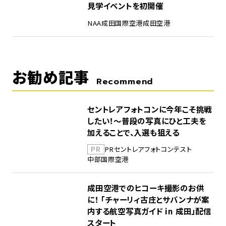
見学イベントを初開催
NAA
成田国際空港
成田空港
お勧め記事
Recommend
セントレアフォトコンに今年こそ挑戦
したい！～普段の写真にひと工夫を
加えることで、入選も狙える
PR
PR
セントレア
フォトコンテスト
中部国際空港
成田空港でのヒコーキ撮影のお供
に！ 「チャーリィ古庄とサバンナが案
内する航空写真ガイド in 成田」配信
スタート