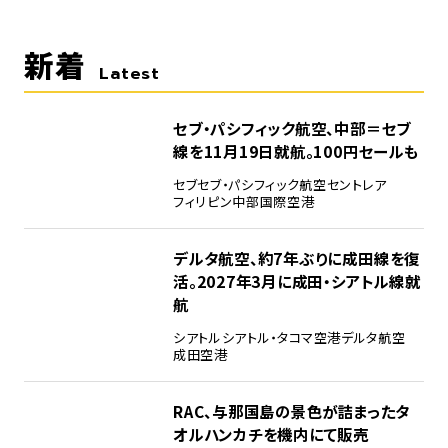
新着
Latest
セブ・パシフィック航空、中部＝セブ
線を11月19日就航。100円セールも
セブ
セブ・パシフィック航空
セントレア
フィリピン
中部国際空港
デルタ航空、約7年ぶりに成田線を復
活。2027年3月に成田・シアトル線就
航
シアトル
シアトル・タコマ空港
デルタ航空
成田空港
RAC、与那国島の景色が詰まったタ
オルハンカチを機内にて販売