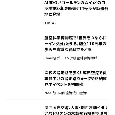
1
AIRDO、「ゴールデンカムイ」とのコ
ラボ第3弾。制服着用キャラが就航各
地に登場
AIRDO
2
航空科学博物館で「世界をつなぐボ
ーイング展」始まる。創立110周年の
歩みを貴重な資料でたどる
Boeing
ボーイング
航空科学博物館
3
深夜の滑走路を歩く！ 成田空港で従
業員向けの滑走路ウォークや格納庫
見学イベントを初開催
NAA
成田国際空港
成田空港
4
関西国際空港、大阪・関西万博イタリ
アパビリオンの木製飛行機を空港展