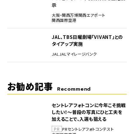
示
大阪・関西万博
関西エアポート
関西国際空港
5
JAL、TBS日曜劇場「VIVANT」との
タイアップ実施
JAL
JALマイレージバンク
お勧め記事
Recommend
セントレアフォトコンに今年こそ挑戦
したい！～普段の写真にひと工夫を
加えることで、入選も狙える
PR
PR
セントレア
フォトコンテスト