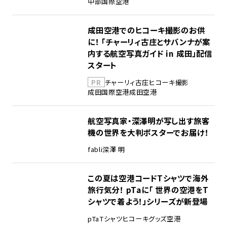
中部国際空港
成田空港でのヒコーキ撮影のお供
に！ 「チャーリィ古庄とサバンナが案
内する航空写真ガイド in 成田」配信
スタート
PR
チャーリィ古庄
ヒコーキ撮影
成田国際空港
成田空港
航空写真家・深澤明が写し出す旅客
機の世界を大判ポスターでお届け！
fabli
深澤 明
この夏は空港コードTシャツで海外
旅行気分！ pTaに「 世界の空港をT
シャツで着よう！」シリーズが新登場
pTa
Tシャツ
ヒコーキグッズ
空港