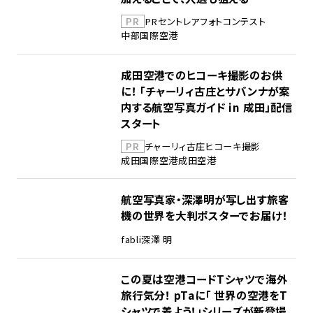
PR
PR
セントレア
フォトコンテスト
中部国際空港
成田空港でのヒコーキ撮影のお供
に！ 「チャーリィ古庄とサバンナが案
内する航空写真ガイド in 成田」配信
スタート
PR
チャーリィ古庄
ヒコーキ撮影
成田国際空港
成田空港
航空写真家・深澤明が写し出す旅客
機の世界を大判ポスターでお届け！
fabli
深澤 明
この夏は空港コードTシャツで海外
旅行気分！ pTaに「 世界の空港をT
シャツで着よう！」シリーズが新登場