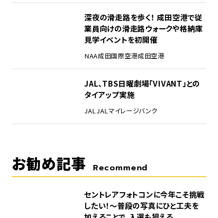
4
深夜の滑走路を歩く！ 成田空港で従
業員向けの滑走路ウォークや格納庫
見学イベントを初開催
NAA
成田国際空港
成田空港
5
JAL、TBS日曜劇場「VIVANT」との
タイアップ実施
JAL
JALマイレージバンク
お勧め記事
Recommend
セントレアフォトコンに今年こそ挑戦
したい！～普段の写真にひと工夫を
加えることで、入選も狙える