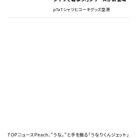
pTa
Tシャツ
ヒコーキグッズ
空港
TOP
ニュース
Peach、“うな。”と手を振る「うなりくんジェット」