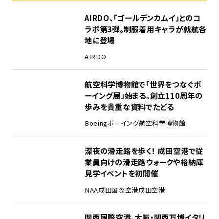
1
AIRDO、「ゴールデンカムイ」とのコ
ラボ第3弾。制服着用キャラが就航各
地に登場
AIRDO
2
航空科学博物館で「世界をつなぐボ
ーイング展」始まる。創立110周年の
歩みを貴重な資料でたどる
Boeing
ボーイング
航空科学博物館
3
深夜の滑走路を歩く！ 成田空港で従
業員向けの滑走路ウォークや格納庫
見学イベントを初開催
NAA
成田国際空港
成田空港
4
関西国際空港、大阪・関西万博イタリ