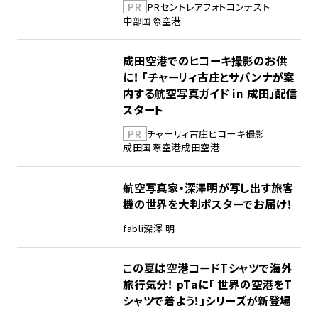
PR
PR
セントレア
フォトコンテスト
中部国際空港
成田空港でのヒコーキ撮影のお供
に！ 「チャーリィ古庄とサバンナが案
内する航空写真ガイド in 成田」配信
スタート
PR
チャーリィ古庄
ヒコーキ撮影
成田国際空港
成田空港
航空写真家・深澤明が写し出す旅客
機の世界を大判ポスターでお届け！
fabli
深澤 明
この夏は空港コードTシャツで海外
旅行気分！ pTaに「 世界の空港をT
シャツで着よう！」シリーズが新登場