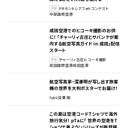
PR
PR
セントレア
フォトコンテスト
中部国際空港
成田空港でのヒコーキ撮影のお供
に！ 「チャーリィ古庄とサバンナが案
内する航空写真ガイド in 成田」配信
スタート
PR
チャーリィ古庄
ヒコーキ撮影
成田国際空港
成田空港
航空写真家・深澤明が写し出す旅客
機の世界を大判ポスターでお届け！
fabli
深澤 明
この夏は空港コードTシャツで海外
旅行気分！ pTaに「 世界の空港をT
シャツで着よう！」シリーズが新登場