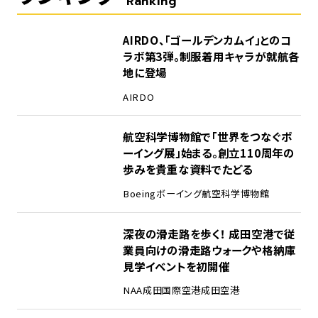
Ranking
1
AIRDO、「ゴールデンカムイ」とのコ
ラボ第3弾。制服着用キャラが就航各
地に登場
AIRDO
2
航空科学博物館で「世界をつなぐボ
ーイング展」始まる。創立110周年の
歩みを貴重な資料でたどる
Boeing
ボーイング
航空科学博物館
3
深夜の滑走路を歩く！ 成田空港で従
業員向けの滑走路ウォークや格納庫
見学イベントを初開催
NAA
成田国際空港
成田空港