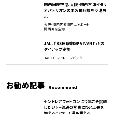
4
関西国際空港、大阪・関西万博イタリ
アパビリオンの木製飛行機を空港展
示
大阪・関西万博
関西エアポート
関西国際空港
5
JAL、TBS日曜劇場「VIVANT」との
タイアップ実施
JAL
JALマイレージバンク
お勧め記事
Recommend
セントレアフォトコンに今年こそ挑戦
したい！～普段の写真にひと工夫を
加えることで、入選も狙える