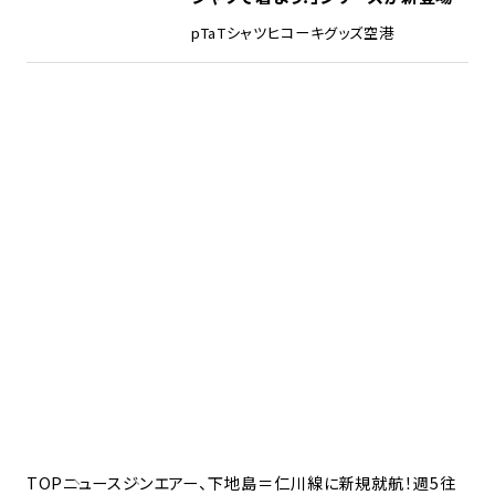
pTa
Tシャツ
ヒコーキグッズ
空港
TOP
ニュース
ジンエアー、下地島＝仁川線に新規就航！週5往