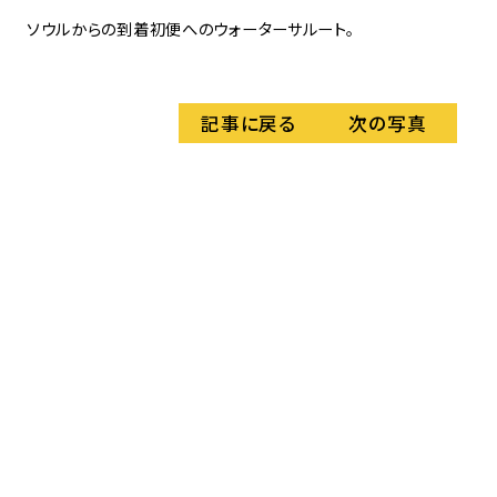
ソウルからの到着初便へのウォーターサルート。
ジ
念
記事に戻る
次の写真