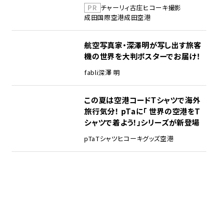
PR
チャーリィ古庄
ヒコーキ撮影
成田国際空港
成田空港
航空写真家・深澤明が写し出す旅客
機の世界を大判ポスターでお届け！
fabli
深澤 明
この夏は空港コードTシャツで海外
旅行気分！ pTaに「 世界の空港をT
シャツで着よう！」シリーズが新登場
pTa
Tシャツ
ヒコーキグッズ
空港