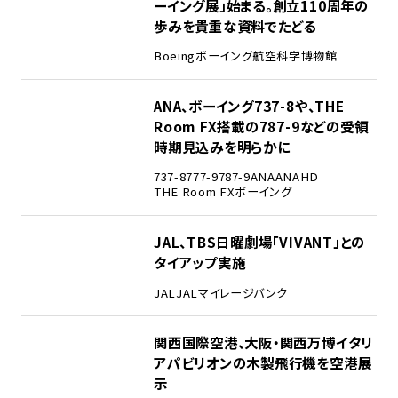
ーイング展」始まる。創立110周年の
歩みを貴重な資料でたどる
Boeing
ボーイング
航空科学博物館
3
ANA、ボーイング737-8や、THE
Room FX搭載の787-9などの受領
時期見込みを明らかに
737-8
777-9
787-9
ANA
ANAHD
THE Room FX
ボーイング
4
JAL、TBS日曜劇場「VIVANT」との
タイアップ実施
JAL
JALマイレージバンク
5
関西国際空港、大阪・関西万博イタリ
アパビリオンの木製飛行機を空港展
示