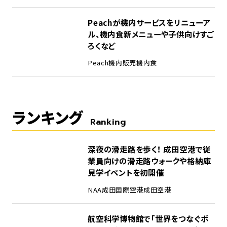
Peachが機内サービスをリニューア
ル、機内食新メニューや子供向けすご
ろくなど
Peach
機内販売
機内食
ランキング
Ranking
1
深夜の滑走路を歩く！ 成田空港で従
業員向けの滑走路ウォークや格納庫
見学イベントを初開催
NAA
成田国際空港
成田空港
2
航空科学博物館で「世界をつなぐボ