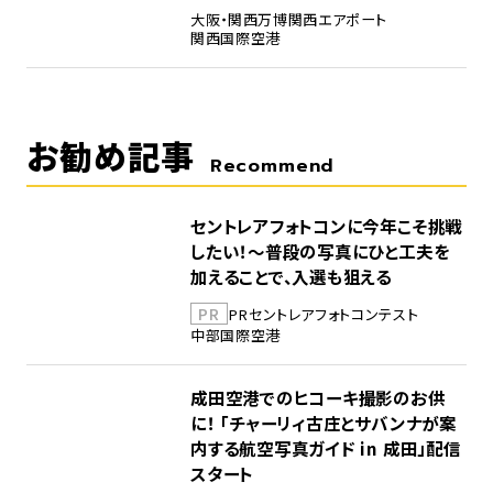
大阪・関西万博
関西エアポート
関西国際空港
お勧め記事
Recommend
セントレアフォトコンに今年こそ挑戦
したい！～普段の写真にひと工夫を
加えることで、入選も狙える
PR
PR
セントレア
フォトコンテスト
中部国際空港
成田空港でのヒコーキ撮影のお供
に！ 「チャーリィ古庄とサバンナが案
内する航空写真ガイド in 成田」配信
スタート