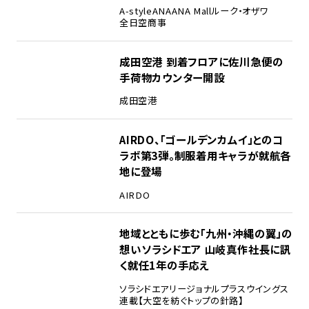
A-style
ANA
ANA Mall
ルーク・オザワ
全日空商事
成田空港 到着フロアに佐川急便の
手荷物カウンター開設
成田空港
AIRDO、「ゴールデンカムイ」とのコ
ラボ第3弾。制服着用キャラが就航各
地に登場
AIRDO
地域とともに歩む「九州・沖縄の翼」の
想い――ソラシドエア 山岐真作社長に訊
く就任1年の手応え
ソラシドエア
リージョナルプラスウイングス
連載【大空を紡ぐトップの針路】