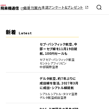
本誌アンケート&プレゼント
最新刊案内
新着
Latest
セブ・パシフィック航空、中
部＝セブ線を11月19日就
航。100円セールも
セブ
セブ・パシフィック航空
セントレア
フィリピン
中部国際空港
デルタ航空、約7年ぶりに
成田線を復活。2027年3月
に成田・シアトル線就航
シアトル
シアトル・タコマ空港
デルタ航空
成田空港