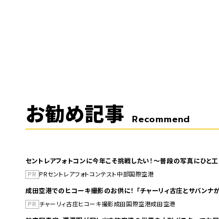
お勧め記事
Recommend
セントレアフォトコンに今年こそ挑戦したい！～普段の写真にひと工
PR
PR
セントレア
フォトコンテスト
中部国際空港
成田空港でのヒコーキ撮影のお供に！ 「チャーリィ古庄とサバンナが
PR
チャーリィ古庄
ヒコーキ撮影
成田国際空港
成田空港