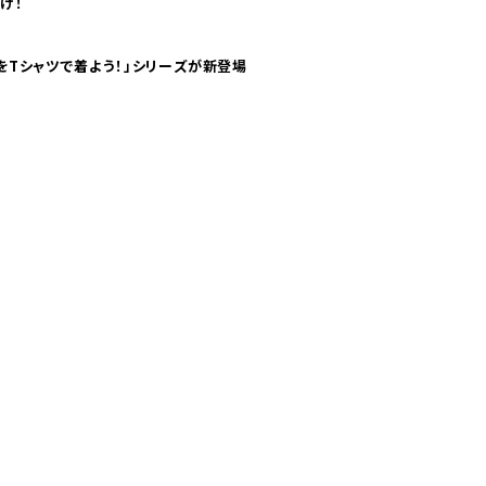
け！
気分！ pTaに「 世界の空港をTシャツで着よう！」シリーズが新登場