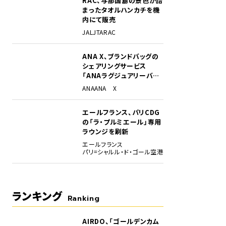
RAC、与那国島の景色が詰
まったタオルハンカチを機
内にて販売
JAL
JTA
RAC
ANA X、ブランドバッグの
シェアリングサービス
「ANAラグジュアリーバッ
グ」開始
ANA
ANA X
上げたいと語るANA成田空港支店長の岡 功士氏。
エールフランス、パリCDG
の「ラ・プルミエール」専用
ラウンジを刷新
エールフランス
パリ=シャルル・ド・ゴール空港
ランキング
Ranking
AIRDO、「ゴールデンカム
1