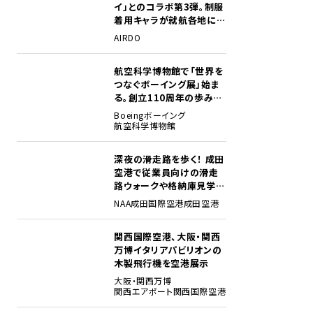
イ」とのコラボ第3弾。制服
着用キャラが就航各地に登
場
AIRDO
航空科学博物館で「世界を
2
つなぐボーイング展」始ま
る。創立110周年の歩みを
貴重な資料でたどる
Boeing
ボーイング
航空科学博物館
深夜の滑走路を歩く！ 成田
3
空港で従業員向けの滑走
路ウォークや格納庫見学イ
ベントを初開催
NAA
成田国際空港
成田空港
関西国際空港、大阪・関西
4
万博イタリアパビリオンの
木製飛行機を空港展示
大阪・関西万博
関西エアポート
関西国際空港