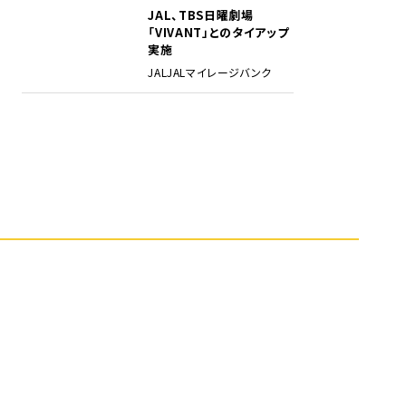
JAL、TBS日曜劇場
5
「VIVANT」とのタイアップ
実施
JAL
JALマイレージバンク