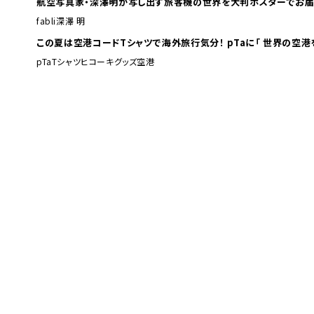
航空写真家・深澤明が写し出す旅客機の世界を大判ポスターでお届
fabli
深澤 明
この夏は空港コードTシャツで海外旅行
pTa
Tシャツ
ヒコーキグッズ
空港