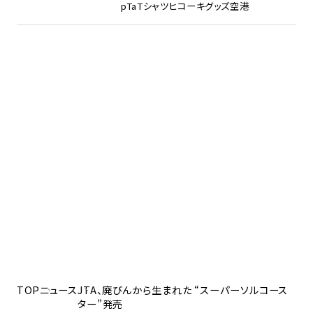
pTa
Tシャツ
ヒコーキグッズ
空港
TOP
ニュース
JTA、廃びんから生まれた “スーパーソルコース
ター”発売