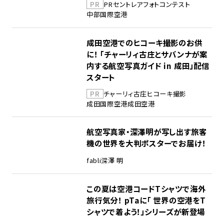
PR
PR
セントレア
フォトコンテスト
中部国際空港
成田空港でのヒコーキ撮影のお供
に！ 「チャーリィ古庄とサバンナが案
内する航空写真ガイド in 成田」配信
スタート
PR
チャーリィ古庄
ヒコーキ撮影
成田国際空港
成田空港
航空写真家・深澤明が写し出す旅客
機の世界を大判ポスターでお届け！
fabli
深澤 明
この夏は空港コードTシャツで海外
旅行気分！ pTaに「 世界の空港をT
シャツで着よう！」シリーズが新登場