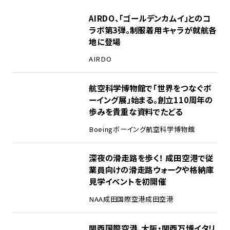
1
AIRDO、「ゴールデンカムイ」とのコ
ラボ第3弾。制服着用キャラが就航各
地に登場
AIRDO
2
航空科学博物館で「世界をつなぐボ
ーイング展」始まる。創立110周年の
歩みを貴重な資料でたどる
Boeing
ボーイング
航空科学博物館
3
深夜の滑走路を歩く！ 成田空港で従
業員向けの滑走路ウォークや格納庫
見学イベントを初開催
NAA
成田国際空港
成田空港
4
関西国際空港、大阪・関西万博イタリ