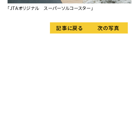
「JTAオリジナル スーパーソルコースター」
「
記事に戻る
次の写真