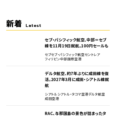
新着
Latest
セブ・パシフィック航空、中部＝セブ
線を11月19日就航。100円セールも
セブ
セブ・パシフィック航空
セントレア
フィリピン
中部国際空港
デルタ航空、約7年ぶりに成田線を復
活。2027年3月に成田・シアトル線就
航
シアトル
シアトル・タコマ空港
デルタ航空
成田空港
RAC、与那国島の景色が詰まったタ