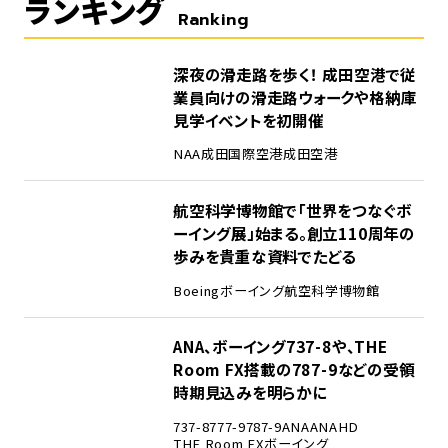
ランキング
Ranking
1
深夜の滑走路を歩く！ 成田空港で従
業員向けの滑走路ウォークや格納庫
見学イベントを初開催
NAA
成田国際空港
成田空港
2
航空科学博物館で「世界をつなぐボ
ーイング展」始まる。創立110周年の
歩みを貴重な資料でたどる
Boeing
ボーイング
航空科学博物館
3
ANA、ボーイング737-8や、THE
Room FX搭載の787-9などの受領
時期見込みを明らかに
737-8
777-9
787-9
ANA
ANAHD
THE Room FX
ボーイング