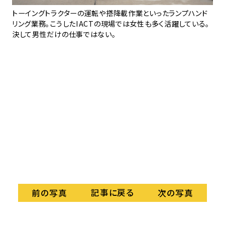
整列
トーイングトラクターの運転や搭降載作業といったランプハンド
74
の作
リング業務。こうしたIACTの現場では女性も多く活躍している。
チ
決して男性だけの仕事ではない。
室
記事に戻る
前の写真
次の写真