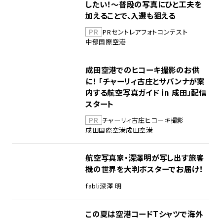
したい！～普段の写真にひと工夫を
加えることで、入選も狙える
PR
PR
セントレア
フォトコンテスト
中部国際空港
成田空港でのヒコーキ撮影のお供
に！ 「チャーリィ古庄とサバンナが案
内する航空写真ガイド in 成田」配信
スタート
PR
チャーリィ古庄
ヒコーキ撮影
成田国際空港
成田空港
航空写真家・深澤明が写し出す旅客
機の世界を大判ポスターでお届け！
fabli
深澤 明
この夏は空港コードTシャツで海外