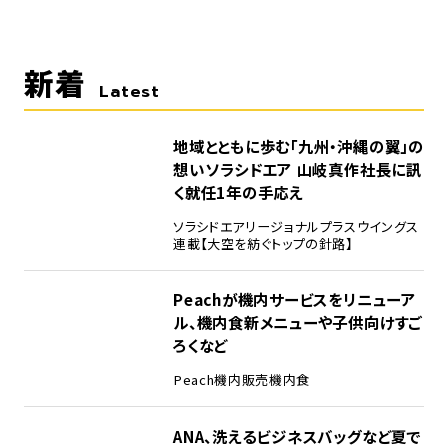
新着
Latest
地域とともに歩む「九州・沖縄の翼」の
想い――ソラシドエア 山岐真作社長に訊
く就任1年の手応え
ソラシドエア
リージョナルプラスウイングス
連載【大空を紡ぐトップの針路】
Peachが機内サービスをリニューア
ル、機内食新メニューや子供向けすご
ろくなど
Peach
機内販売
機内食
ANA、洗えるビジネスバッグなど夏で