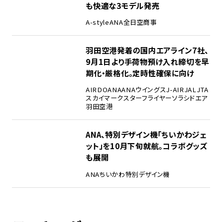
も快適な3モデル発売
A-style
ANA
全日空商事
羽田空港発着の国内エアライン7社、
9月1日より手荷物預け入れ締切を早
期化・厳格化。定時性確保に向け
AIRDO
ANA
ANAウイングス
J-AIR
JAL
JTA
スカイマーク
スターフライヤー
ソラシドエア
羽田空港
ANA、特別デザイン機「ちいかわジェ
ット」を10月下旬就航。コラボグッズ
も展開
ANA
ちいかわ
特別デザイン機