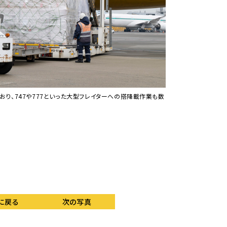
り、747や777といった大型フレイターへの搭降載作業も数
96インチサイズのUL
れてゆく。
に戻る
次の写真