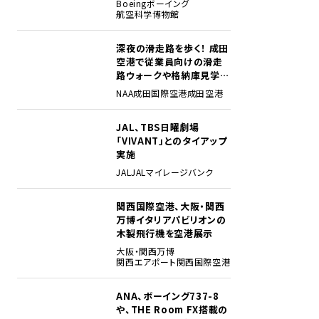
Boeing
ボーイング
航空科学博物館
深夜の滑走路を歩く！ 成田
2
空港で従業員向けの滑走
路ウォークや格納庫見学イ
ベントを初開催
NAA
成田国際空港
成田空港
JAL、TBS日曜劇場
3
「VIVANT」とのタイアップ
実施
JAL
JALマイレージバンク
関西国際空港、大阪・関西
4
万博イタリアパビリオンの
木製飛行機を空港展示
大阪・関西万博
関西エアポート
関西国際空港
ANA、ボーイング737-8
5
や、THE Room FX搭載の