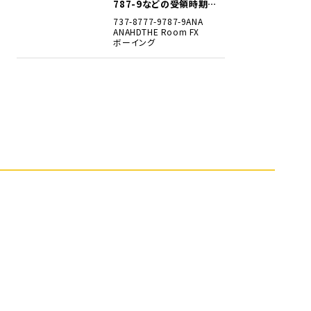
787-9などの受領時期見
込みを明らかに
737-8
777-9
787-9
ANA
ANAHD
THE Room FX
ボーイング