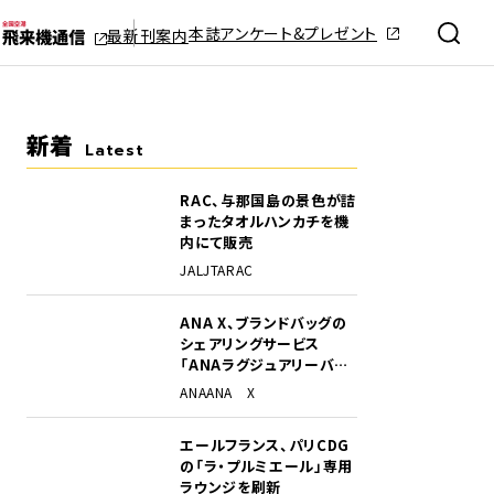
本誌アンケート&プレゼント
最新刊案内
新着
Latest
RAC、与那国島の景色が詰
まったタオルハンカチを機
内にて販売
JAL
JTA
RAC
ANA X、ブランドバッグの
シェアリングサービス
「ANAラグジュアリーバッ
グ」開始
ANA
ANA X
エールフランス、パリCDG
の「ラ・プルミエール」専用
ラウンジを刷新