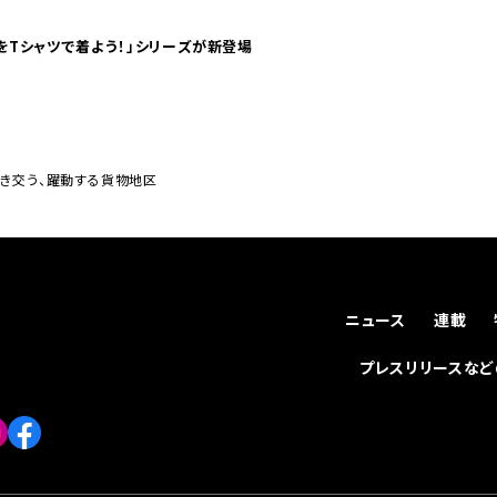
気分！ pTaに「 世界の空港をTシャツで着よう！」シリーズが新登場
行き交う、躍動する貨物地区
ニュース
連載
プレスリリースな