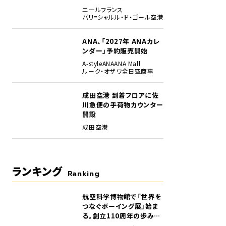
エールフランス
パリ=シャルル・ド・ゴール空港
ANA、「2027年 ANAカレ
ンダー」予約販売開始
A-style
ANA
ANA Mall
ルーク・オザワ
全日空商事
成田空港 到着フロアに佐
D（パレット）で34台を搭載できる747-8Fのメインデッキ。大型の貨物が次々とカー
川急便の手荷物カウンター
開設
成田空港
ランキング
Ranking
航空科学博物館で「世界を
1
つなぐボーイング展」始ま
る。創立110周年の歩みを
貴重な資料でたどる