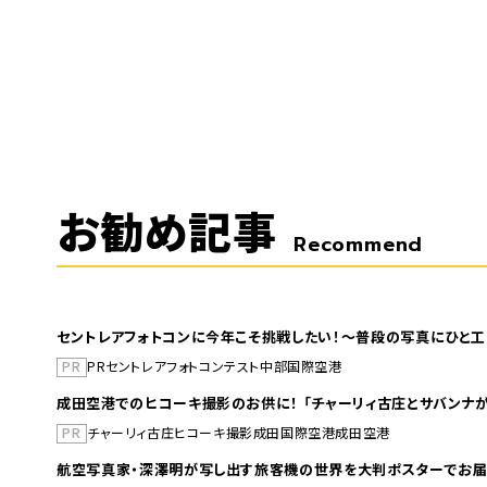
お勧め記事
Recommend
セントレアフォトコンに今年こそ挑戦したい！～普段の写真にひと工
PR
PR
セントレア
フォトコンテスト
中部国際空港
成田空港でのヒコーキ撮影のお供に！ 「チャーリィ古庄とサバンナが
PR
チャーリィ古庄
ヒコーキ撮影
成田国際空港
成田空港
航空写真家・深澤明が写し出す旅客機の世界を大判ポスターでお届