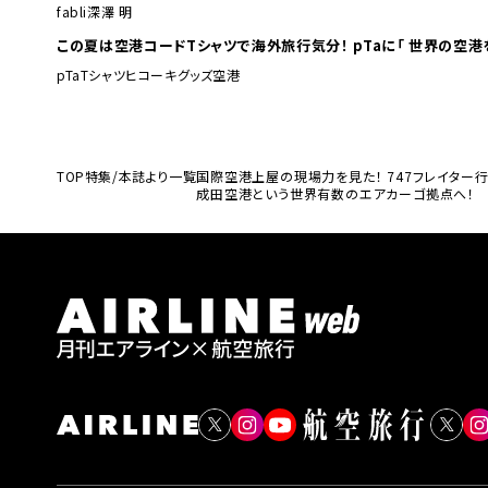
fabli
深澤 明
この夏は空港コードTシャツで海外旅行
pTa
Tシャツ
ヒコーキグッズ
空港
TOP
特集/本誌より一覧
国際空港上屋の現場力を見た！ 747フレイター
成田空港という世界有数のエアカーゴ拠点へ！