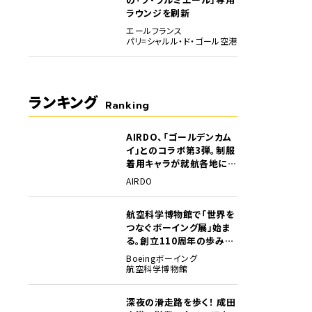
ラウンジを刷新
エールフランス
パリ=シャルル・ド・ゴール空港
ランキング
Ranking
AIRDO、「ゴールデンカム
1
イ」とのコラボ第3弾。制服
着用キャラが就航各地に登
場
AIRDO
航空科学博物館で「世界を
2
つなぐボーイング展」始ま
る。創立110周年の歩みを
貴重な資料でたどる
Boeing
ボーイング
航空科学博物館
深夜の滑走路を歩く！ 成田
3