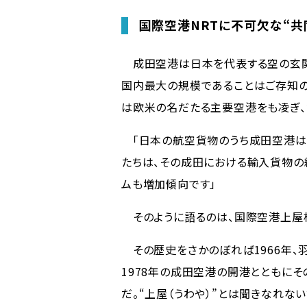
国際空港NRTに不可欠な“共
成田空港は日本を代表する空の玄関
国内最大の規模であることはご存知の
は欧米の名だたる主要空港をも凌ぎ、
「日本の航空貨物のうち成田空港は輸
たちは、その成田における輸入貨物の約
ムも増加傾向です」
そのように語るのは、国際空港上屋株式
その歴史をさかのぼれば1966年、羽
1978年の成田空港の開港とともに
だ。“上屋（うわや）”とは聞きなれな