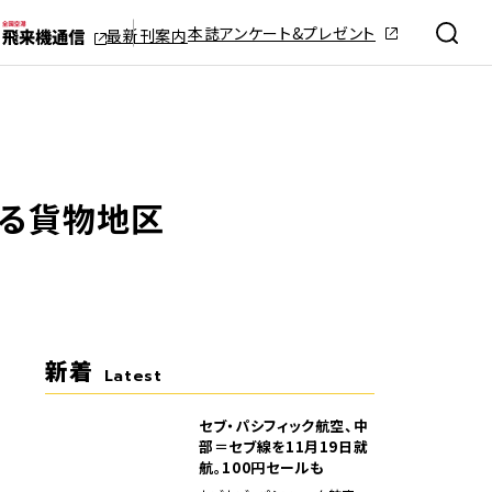
本誌アンケート&プレゼント
最新刊案内
する貨物地区
新着
Latest
セブ・パシフィック航空、中
部＝セブ線を11月19日就
航。100円セールも