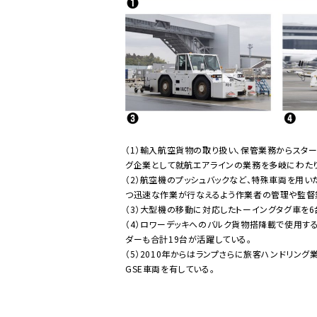
（1）輸入航空貨物の取り扱い、保管業務からスター
グ企業として就航エアラインの業務を多岐にわたり
（2）航空機のプッシュバックなど、特殊車両を用
つ迅速な作業が行なえるよう作業者の管理や監督
（3）大型機の移動に対応したトーイングタグ車を6
（4）ロワーデッキへのバルク貨物搭降載で使用す
ダーも合計19台が活躍している。
（5）2010年からはランプさらに旅客ハンドリン
GSE車両を有している。