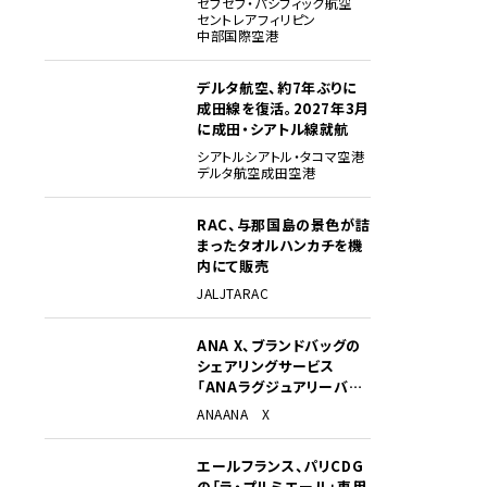
セブ
セブ・パシフィック航空
セントレア
フィリピン
中部国際空港
デルタ航空、約7年ぶりに
成田線を復活。2027年3月
に成田・シアトル線就航
シアトル
シアトル・タコマ空港
デルタ航空
成田空港
RAC、与那国島の景色が詰
まったタオルハンカチを機
内にて販売
JAL
JTA
RAC
ANA X、ブランドバッグの
シェアリングサービス
「ANAラグジュアリーバッ
グ」開始
ANA
ANA X
エールフランス、パリCDG
の「ラ・プルミエール」専用