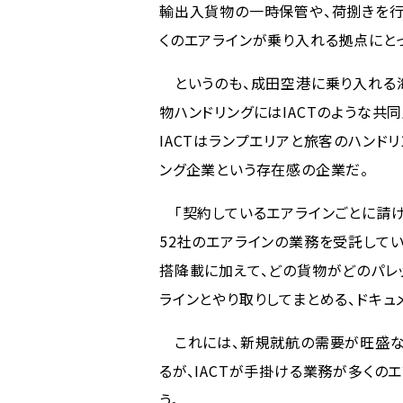
輸出入貨物の一時保管や、荷捌きを行
くのエアラインが乗り入れる拠点にと
というのも、成田空港に乗り入れる海
物ハンドリングにはIACTのような共
IACTはランプエリアと旅客のハンド
ング企業という存在感の企業だ。
「契約しているエアラインごとに請
52社のエアラインの業務を受託して
搭降載に加えて、どの貨物がどのパレ
ラインとやり取りしてまとめる、ドキ
これには、新規就航の需要が旺盛な
るが、IACTが手掛ける業務が多く
う。