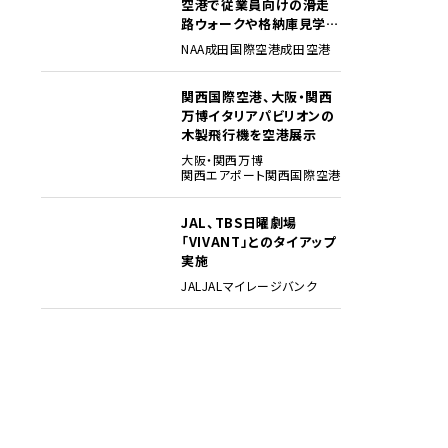
空港で従業員向けの滑走
路ウォークや格納庫見学イ
ベントを初開催
NAA
成田国際空港
成田空港
関西国際空港、大阪・関西
4
万博イタリアパビリオンの
木製飛行機を空港展示
大阪・関西万博
関西エアポート
関西国際空港
JAL、TBS日曜劇場
5
「VIVANT」とのタイアップ
実施
JAL
JALマイレージバンク