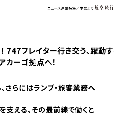
ニュース
連載
特集／本誌より
 747フレイター行き交う、躍動
アカーゴ拠点へ！
、さらにはランプ・旅客業務へ
を支える、その最前線で働くと