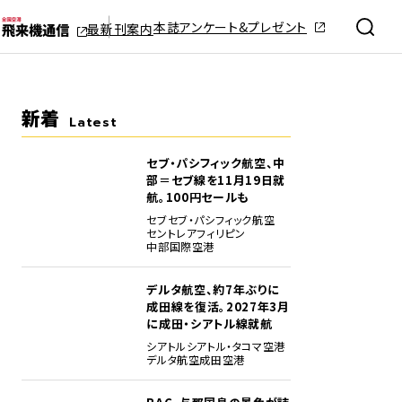
本誌アンケート&プレゼント
最新刊案内
新着
Latest
セブ・パシフィック航空、中
部＝セブ線を11月19日就
航。100円セールも
セブ
セブ・パシフィック航空
セントレア
フィリピン
中部国際空港
デルタ航空、約7年ぶりに
成田線を復活。2027年3月
に成田・シアトル線就航
シアトル
シアトル・タコマ空港
デルタ航空
成田空港