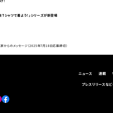
け！
気分！ pTaに「 世界の空港をTシャツで着よう！」シリーズが新登場
家からのメッセージ（2025年7月18日応募締切）
ニュース
連載
プレスリリースな