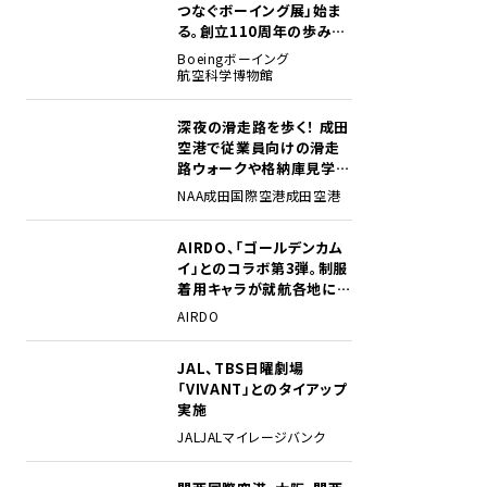
つなぐボーイング展」始ま
る。創立110周年の歩みを
貴重な資料でたどる
Boeing
ボーイング
航空科学博物館
深夜の滑走路を歩く！ 成田
2
空港で従業員向けの滑走
路ウォークや格納庫見学イ
ベントを初開催
NAA
成田国際空港
成田空港
AIRDO、「ゴールデンカム
3
イ」とのコラボ第3弾。制服
着用キャラが就航各地に登
場
AIRDO
JAL、TBS日曜劇場
4
「VIVANT」とのタイアップ
実施
JAL
JALマイレージバンク