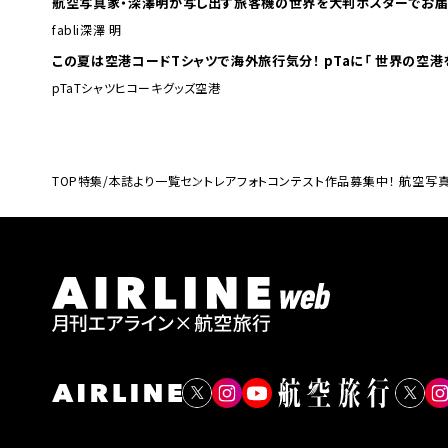
航空写真家・深澤明が写し出す旅客機の世界を大判ポスターでお届
fabli
深澤 明
この夏は空港コードTシャツで海外旅行
pTa
Tシャツ
ヒコーキグッズ
空港
TOP
特集/本誌より一覧
セントレアフォトコンテスト作品募集中！ 航空写真