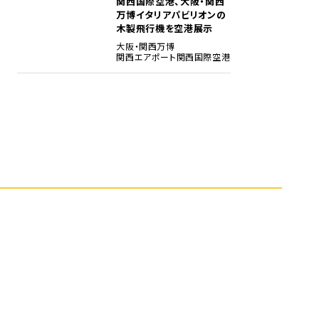
関西国際空港、大阪・関西
5
万博イタリアパビリオンの
木製飛行機を空港展示
大阪・関西万博
関西エアポート
関西国際空港