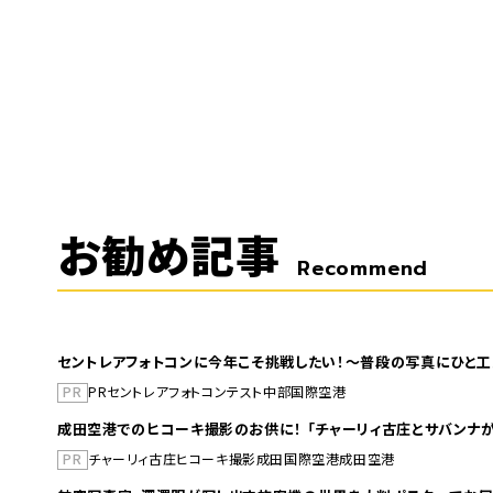
お勧め記事
Recommend
セントレアフォトコンに今年こそ挑戦したい！～普段の写真にひと工
PR
PR
セントレア
フォトコンテスト
中部国際空港
成田空港でのヒコーキ撮影のお供に！ 「チャーリィ古庄とサバンナが
PR
チャーリィ古庄
ヒコーキ撮影
成田国際空港
成田空港