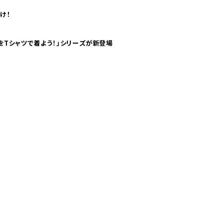
け！
気分！ pTaに「 世界の空港をTシャツで着よう！」シリーズが新登場