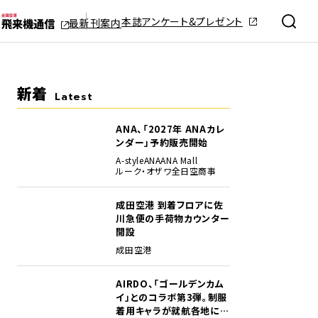
本誌アンケート&プレゼント
最新刊案内
新着
Latest
ANA、「2027年 ANAカレ
ンダー」予約販売開始
A-style
ANA
ANA Mall
ルーク・オザワ
全日空商事
成田空港 到着フロアに佐
川急便の手荷物カウンター
開設
成田空港
AIRDO、「ゴールデンカム
イ」とのコラボ第3弾。制服
着用キャラが就航各地に登