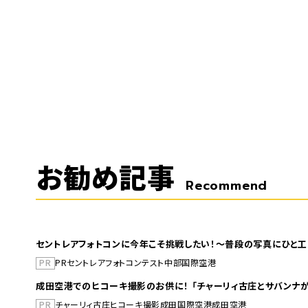
お勧め記事
Recommend
セントレアフォトコンに今年こそ挑戦したい！～普段の写真にひと工
PR
PR
セントレア
フォトコンテスト
中部国際空港
成田空港でのヒコーキ撮影のお供に！ 「チャーリィ古庄とサバンナが
PR
チャーリィ古庄
ヒコーキ撮影
成田国際空港
成田空港