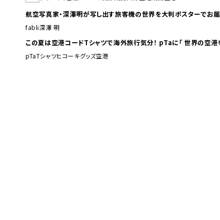
航空写真家・深澤明が写し出す旅客機の世界を大判ポスターでお届
fabli
深澤 明
この夏は空港コードTシャツで海外旅行
pTa
Tシャツ
ヒコーキグッズ
空港