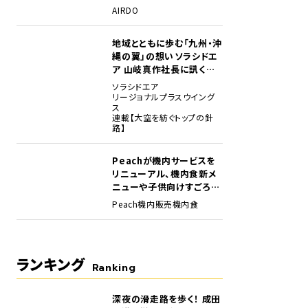
場
AIRDO
地域とともに歩む「九州・沖
縄の翼」の想い――ソラシドエ
ア 山岐真作社長に訊く就
任1年の手応え
ソラシドエア
リージョナルプラスウイング
ス
連載【大空を紡ぐトップの針
路】
Peachが機内サービスを
リニューアル、機内食新メ
ニューや子供向けすごろく
など
Peach
機内販売
機内食
ランキング
Ranking
深夜の滑走路を歩く！ 成田
1