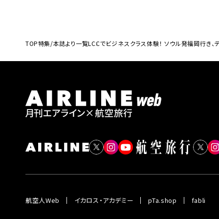
TOP
特集/本誌より一覧
LCCでビジネスクラス体験！ ソウル発福岡行き、テ
航空人Web
イカロス・アカデミー
pTa.shop
fabli