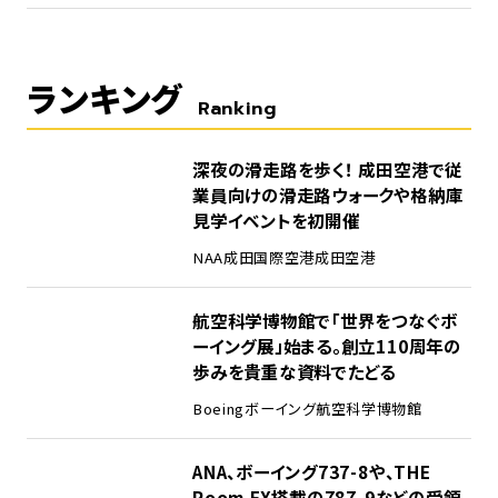
ランキング
Ranking
1
深夜の滑走路を歩く！ 成田空港で従
業員向けの滑走路ウォークや格納庫
見学イベントを初開催
NAA
成田国際空港
成田空港
2
航空科学博物館で「世界をつなぐボ
ーイング展」始まる。創立110周年の
歩みを貴重な資料でたどる
Boeing
ボーイング
航空科学博物館
3
ANA、ボーイング737-8や、THE
Room FX搭載の787-9などの受領