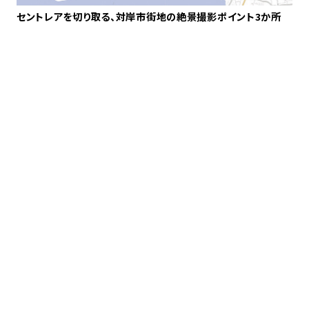
セントレアを切り取る、対岸市街地の絶景撮影ポイント3か所
風
比
の
に
Ni
f8
れた
る保
常滑