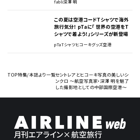
fabli
深澤 明
この夏は空港コードTシャツで海外
旅行気分！ pTaに「 世界の空港をT
シャツで着よう！」シリーズが新登場
pTa
Tシャツ
ヒコーキグッズ
空港
TOP
特集/本誌より一覧
セントレアとヒコーキ写真の美しいシ
ンクロ 〜航空写真家・深澤 明を魅了
した撮影地としての中部国際空港〜