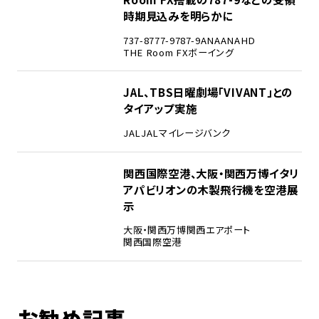
時期見込みを明らかに
737-8
777-9
787-9
ANA
ANAHD
THE Room FX
ボーイング
4
JAL、TBS日曜劇場「VIVANT」との
タイアップ実施
JAL
JALマイレージバンク
5
関西国際空港、大阪・関西万博イタリ
アパビリオンの木製飛行機を空港展
示
大阪・関西万博
関西エアポート
関西国際空港
お勧め記事