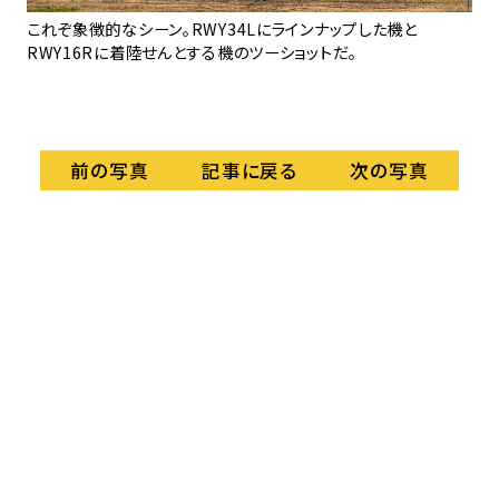
4L
これぞ象徴的なシーン。RWY34Lにラインナップした機と
第
RWY16Rに着陸せんとする機のツーショットだ。
空
記事に戻る
前の写真
次の写真