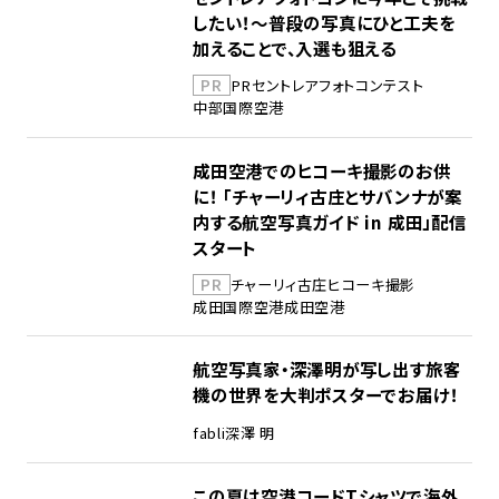
したい！～普段の写真にひと工夫を
加えることで、入選も狙える
PR
PR
セントレア
フォトコンテスト
中部国際空港
成田空港でのヒコーキ撮影のお供
に！ 「チャーリィ古庄とサバンナが案
内する航空写真ガイド in 成田」配信
スタート
PR
チャーリィ古庄
ヒコーキ撮影
成田国際空港
成田空港
航空写真家・深澤明が写し出す旅客
機の世界を大判ポスターでお届け！
fabli
深澤 明
この夏は空港コードTシャツで海外