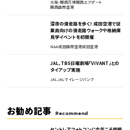
大阪・関西万博
関西エアポート
関西国際空港
4
深夜の滑走路を歩く！ 成田空港で従
業員向けの滑走路ウォークや格納庫
見学イベントを初開催
NAA
成田国際空港
成田空港
5
JAL、TBS日曜劇場「VIVANT」との
タイアップ実施
JAL
JALマイレージバンク
お勧め記事
Recommend
セントレアフォトコンに今年こそ挑戦