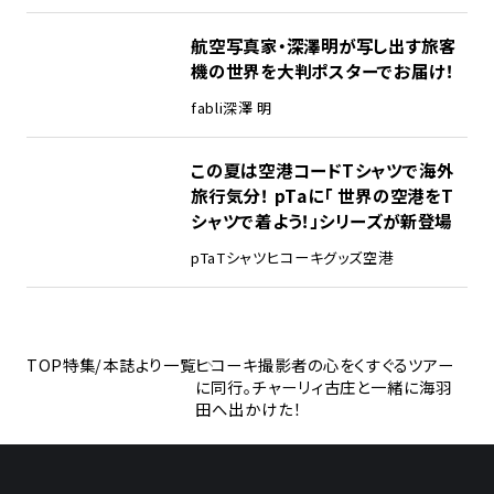
航空写真家・深澤明が写し出す旅客
機の世界を大判ポスターでお届け！
fabli
深澤 明
この夏は空港コードTシャツで海外
旅行気分！ pTaに「 世界の空港をT
シャツで着よう！」シリーズが新登場
pTa
Tシャツ
ヒコーキグッズ
空港
TOP
特集/本誌より一覧
ヒコーキ撮影者の心をくすぐるツアー
に同行。チャーリィ古庄と一緒に海羽
田へ出かけた！