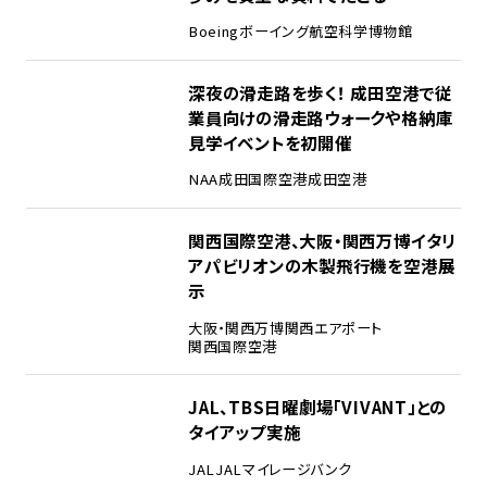
Boeing
ボーイング
航空科学博物館
3
深夜の滑走路を歩く！ 成田空港で従
業員向けの滑走路ウォークや格納庫
見学イベントを初開催
NAA
成田国際空港
成田空港
4
関西国際空港、大阪・関西万博イタリ
アパビリオンの木製飛行機を空港展
示
大阪・関西万博
関西エアポート
関西国際空港
5
JAL、TBS日曜劇場「VIVANT」との
タイアップ実施
JAL
JALマイレージバンク