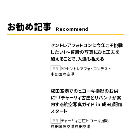
お勧め記事
Recommend
セントレアフォトコンに今年こそ挑戦
したい！～普段の写真にひと工夫を
加えることで、入選も狙える
PR
PR
セントレア
フォトコンテスト
中部国際空港
成田空港でのヒコーキ撮影のお供
に！ 「チャーリィ古庄とサバンナが案
内する航空写真ガイド in 成田」配信
スタート
PR
チャーリィ古庄
ヒコーキ撮影
成田国際空港
成田空港