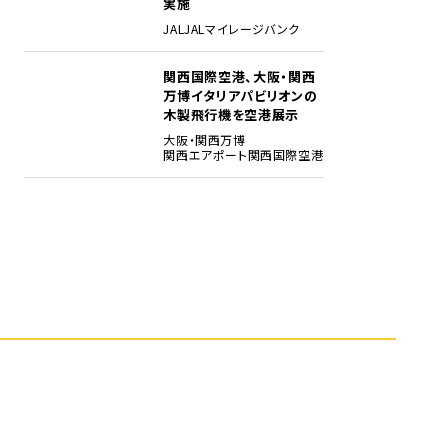
実施
JAL
JALマイレージバンク
関西国際空港、大阪・関西
5
万博イタリアパビリオンの
木製飛行機を空港展示
大阪・関西万博
関西エアポート
関西国際空港