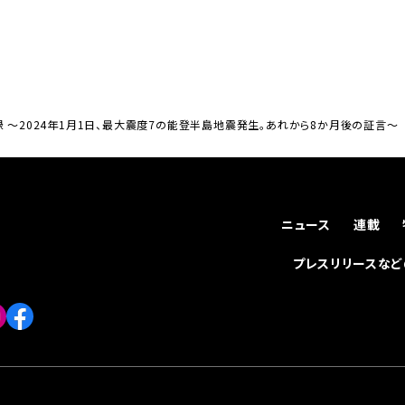
録 〜2024年1月1日、最大震度7の能登半島地震発生。あれから8か月後の証言〜
ニュース
連載
プレスリリースな