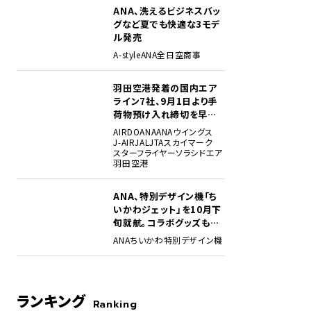
ANA、洗えるビジネスバッ
グなど夏でも快適な3モデ
ル発売
A-style
ANA
全日空商事
羽田空港発着の国内エア
ライン7社、9月1日より手
荷物預け入れ締切を早期
化・厳格化。定時性確保に
ッフにより届けられた全国からの能登空港応援メッセージが書かれた横断幕。
AIRDO
ANA
ANAウイングス
向け
J-AIR
JAL
JTA
スカイマーク
スターフライヤー
ソラシドエア
羽田空港
ANA、特別デザイン機「ち
いかわジェット」を10月下
旬就航。コラボグッズも展
開
ANA
ちいかわ
特別デザイン機
ランキング
Ranking