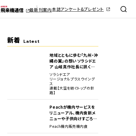
本誌アンケート&プレゼント
最新刊案内
新着
Latest
地域とともに歩む「九州・沖
縄の翼」の想い――ソラシドエ
ア 山岐真作社長に訊く就
任1年の手応え
ソラシドエア
リージョナルプラスウイング
ス
連載【大空を紡ぐトップの針
路】
Peachが機内サービスを
リニューアル、機内食新メ
ニューや子供向けすごろく
など
Peach
機内販売
機内食