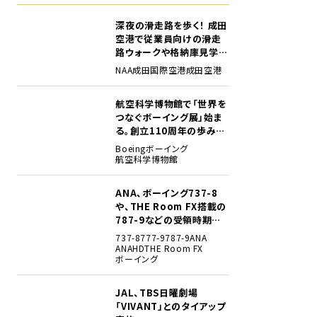
深夜の滑走路を歩く！ 成田
1
空港で従業員向けの滑走
路ウォークや格納庫見学イ
ベントを初開催
NAA
成田国際空港
成田空港
航空科学博物館で「世界を
2
つなぐボーイング展」始ま
る。創立110周年の歩みを
貴重な資料でたどる
Boeing
ボーイング
航空科学博物館
ANA、ボーイング737-8
3
や、THE Room FX搭載の
787-9などの受領時期見
込みを明らかに
737-8
777-9
787-9
ANA
ANAHD
THE Room FX
ボーイング
JAL、TBS日曜劇場
4
「VIVANT」とのタイアップ