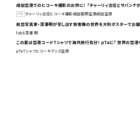
成田空港でのヒコーキ撮影のお供に！ 「チャーリィ古庄とサバンナが
PR
チャーリィ古庄
ヒコーキ撮影
成田国際空港
成田空港
航空写真家・深澤明が写し出す旅客機の世界を大判ポスターでお届
fabli
深澤 明
この夏は空港コードTシャツで海外旅行
pTa
Tシャツ
ヒコーキグッズ
空港