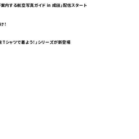
案内する航空写真ガイド in 成田」配信スタート
け！
気分！ pTaに「 世界の空港をTシャツで着よう！」シリーズが新登場