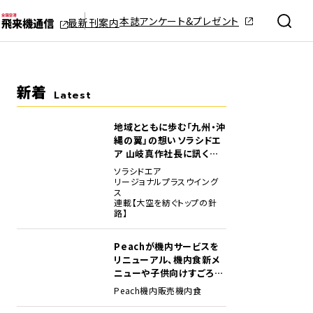
本誌アンケート&プレゼント
最新刊案内
新着
Latest
地域とともに歩む「九州・沖
縄の翼」の想い――ソラシドエ
ア 山岐真作社長に訊く就
任1年の手応え
ソラシドエア
リージョナルプラスウイング
ス
連載【大空を紡ぐトップの針
路】
Peachが機内サービスを
リニューアル、機内食新メ
ニューや子供向けすごろく
など
Peach
機内販売
機内食