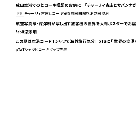
成田空港でのヒコーキ撮影のお供に！ 「チャーリィ古庄とサバンナが
PR
チャーリィ古庄
ヒコーキ撮影
成田国際空港
成田空港
航空写真家・深澤明が写し出す旅客機の世界を大判ポスターでお届
fabli
深澤 明
この夏は空港コードTシャツで海外旅行
pTa
Tシャツ
ヒコーキグッズ
空港