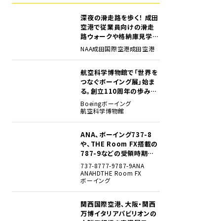
深夜の滑走路を歩く！ 成田
1
空港で従業員向けの滑走
路ウォークや格納庫見学イ
ベントを初開催
NAA
成田国際空港
成田空港
航空科学博物館で「世界を
2
つなぐボーイング展」始ま
る。創立110周年の歩みを
貴重な資料でたどる
Boeing
ボーイング
航空科学博物館
ANA、ボーイング737-8
3
や、THE Room FX搭載の
787-9などの受領時期見
込みを明らかに
737-8
777-9
787-9
ANA
ANAHD
THE Room FX
ボーイング
関西国際空港、大阪・関西
4
万博イタリアパビリオンの