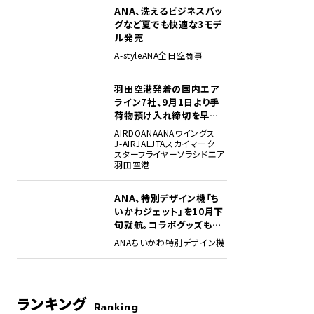
ANA、洗えるビジネスバッ
グなど夏でも快適な3モデ
ル発売
A-style
ANA
全日空商事
羽田空港発着の国内エア
ライン7社、9月1日より手
荷物預け入れ締切を早期
化・厳格化。定時性確保に
AIRDO
ANA
ANAウイングス
ている「ピカチュウジェットTR」。ボーイング787-9（登録記号9V-OJJ）に施されて
向け
J-AIR
JAL
JTA
スカイマーク
航予定はスクートのホームページで確認可能だ。
スターフライヤー
ソラシドエア
羽田空港
ANA、特別デザイン機「ち
いかわジェット」を10月下
旬就航。コラボグッズも展
開
ANA
ちいかわ
特別デザイン機
ランキング
Ranking