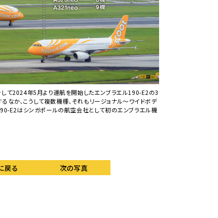
eo、そして2024年5月より運航を開始したエンブラエル190-E2の3
2022年9月より運航し
するなか、こうして複数機種、それもリージョナル～ワイドボデ
にも飛来している。運
90-E2はシンガポールの航空会社として初のエンブラエル機
に戻る
次の写真