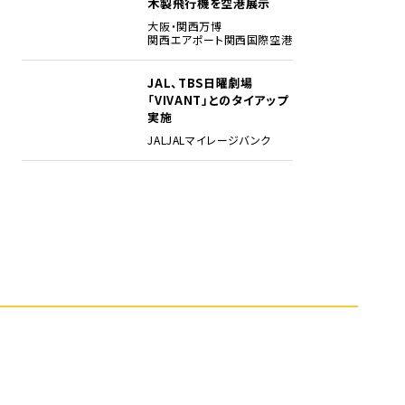
木製飛行機を空港展示
大阪・関西万博
関西エアポート
関西国際空港
JAL、TBS日曜劇場
5
「VIVANT」とのタイアップ
実施
JAL
JALマイレージバンク