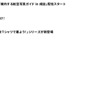
案内する航空写真ガイド in 成田」配信スタート
け！
気分！ pTaに「 世界の空港をTシャツで着よう！」シリーズが新登場