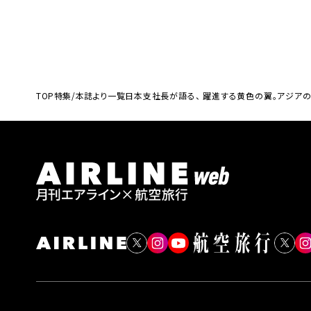
TOP
特集/本誌より一覧
日本支社長が語る、 躍進する黄色の翼。アジア