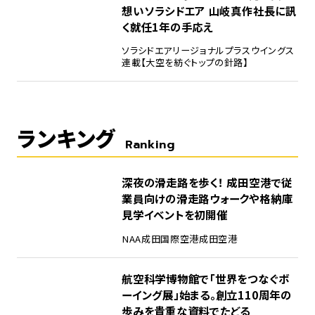
想い――ソラシドエア 山岐真作社長に訊
く就任1年の手応え
ソラシドエア
リージョナルプラスウイングス
連載【大空を紡ぐトップの針路】
ランキング
Ranking
1
深夜の滑走路を歩く！ 成田空港で従
業員向けの滑走路ウォークや格納庫
見学イベントを初開催
NAA
成田国際空港
成田空港
2
航空科学博物館で「世界をつなぐボ
ーイング展」始まる。創立110周年の
歩みを貴重な資料でたどる