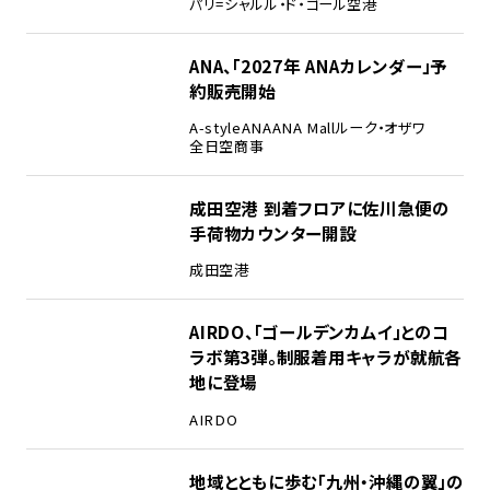
パリ=シャルル・ド・ゴール空港
ANA、「2027年 ANAカレンダー」予
約販売開始
A-style
ANA
ANA Mall
ルーク・オザワ
全日空商事
成田空港 到着フロアに佐川急便の
手荷物カウンター開設
成田空港
AIRDO、「ゴールデンカムイ」とのコ
ラボ第3弾。制服着用キャラが就航各
地に登場
AIRDO
地域とともに歩む「九州・沖縄の翼」の