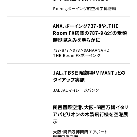
Boeing
ボーイング
航空科学博物館
3
ANA、ボーイング737-8や、THE
Room FX搭載の787-9などの受領
時期見込みを明らかに
737-8
777-9
787-9
ANA
ANAHD
THE Room FX
ボーイング
4
JAL、TBS日曜劇場「VIVANT」との
タイアップ実施
JAL
JALマイレージバンク
5
関西国際空港、大阪・関西万博イタリ
アパビリオンの木製飛行機を空港展
示
大阪・関西万博
関西エアポート
関西国際空港