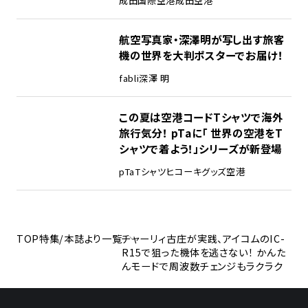
成田国際空港
成田空港
航空写真家・深澤明が写し出す旅客
機の世界を大判ポスターでお届け！
fabli
深澤 明
この夏は空港コードTシャツで海外
旅行気分！ pTaに「 世界の空港をT
シャツで着よう！」シリーズが新登場
pTa
Tシャツ
ヒコーキグッズ
空港
TOP
特集/本誌より一覧
チャーリィ古庄が実践、アイコムのIC-
R15で狙った機体を逃さない！ かんた
んモードで周波数チェンジもラクラク