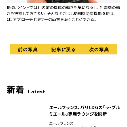
どき
撮影ポイントでは目の前の機体の動きも気になるし、到着機の動
こ
聴い
きも把握しておきたい。そんなときは2波同時受信機能を使え
て
15
ば、アプローチとタワーの両方を聴くことができる。
地
ら
記事に戻る
前の写真
次の写真
新着
Latest
エールフランス、パリCDGの「ラ・プル
ミエール」専用ラウンジを刷新
エールフランス