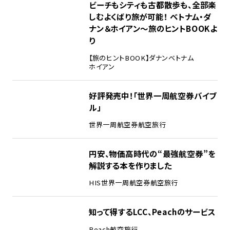
ビーチもシティも古都散歩も、全部楽
しむよくばり旅が可能！ ベトナム・ダ
ナン＆ホイアン～旅のヒントBOOKよ
り
【旅のヒントBOOK】
ダナン
ベトナム
ホイアン
好評発売中！「世界一周航空券バイブ
ル」
世界一周
航空券
航空旅行
円安、物価高時代の“最強航空券”を
解説する本を作りました
HIS
世界一周
航空券
航空旅行
知って得するLCC、Peachのサービス
Peach
航空旅行