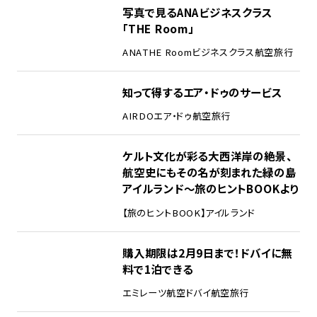
写真で見るANAビジネスクラス
「THE Room」
ANA
THE Room
ビジネスクラス
航空旅行
知って得するエア・ドゥのサービス
AIRDO
エア・ドゥ
航空旅行
ケルト文化が彩る大西洋岸の絶景、
航空史にもその名が刻まれた緑の島
アイルランド～旅のヒントBOOKより
【旅のヒントBOOK】
アイルランド
購入期限は2月9日まで！ドバイに無
料で1泊できる
エミレーツ航空
ドバイ
航空旅行