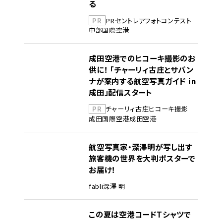
る
PR
PR
セントレア
フォトコンテスト
中部国際空港
成田空港でのヒコーキ撮影のお
供に！ 「チャーリィ古庄とサバン
ナが案内する航空写真ガイド in
成田」配信スタート
PR
チャーリィ古庄
ヒコーキ撮影
成田国際空港
成田空港
航空写真家・深澤明が写し出す
旅客機の世界を大判ポスターで
お届け！
fabli
深澤 明
この夏は空港コードTシャツで