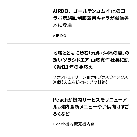
AIRDO、「ゴールデンカムイ」とのコ
ラボ第3弾。制服着用キャラが就航各
地に登場
AIRDO
地域とともに歩む「九州・沖縄の翼」の
想い――ソラシドエア 山岐真作社長に訊
く就任1年の手応え
ソラシドエア
リージョナルプラスウイングス
連載【大空を紡ぐトップの針路】
Peachが機内サービスをリニューア
ル、機内食新メニューや子供向けすご
ろくなど
Peach
機内販売
機内食