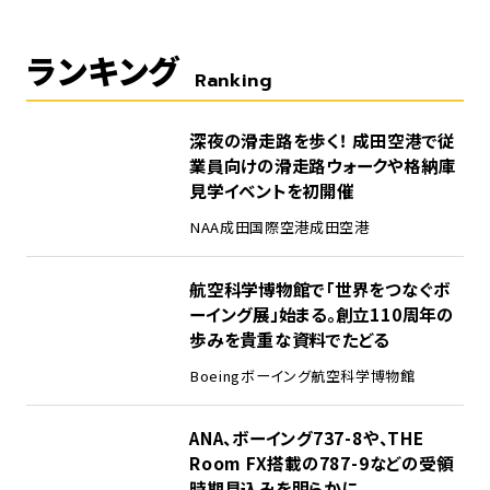
ランキング
Ranking
1
深夜の滑走路を歩く！ 成田空港で従
業員向けの滑走路ウォークや格納庫
見学イベントを初開催
NAA
成田国際空港
成田空港
2
航空科学博物館で「世界をつなぐボ
ーイング展」始まる。創立110周年の
歩みを貴重な資料でたどる
Boeing
ボーイング
航空科学博物館
3
ANA、ボーイング737-8や、THE
Room FX搭載の787-9などの受領
時期見込みを明らかに