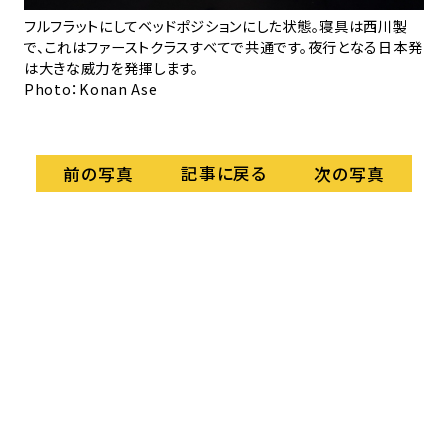
機と
フルフラットにしてベッドポジションにした状態。寝具は西川製
通
妙に
で、これはファーストクラスすべてで共通です。夜行となる日本発
え
は大きな威力を発揮します。
す。
Photo：Konan Ase
Ph
記事に戻る
前の写真
次の写真