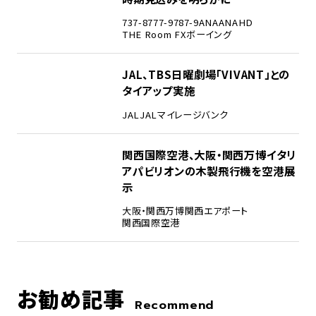
737-8
777-9
787-9
ANA
ANAHD
THE Room FX
ボーイング
4
JAL、TBS日曜劇場「VIVANT」との
タイアップ実施
JAL
JALマイレージバンク
5
関西国際空港、大阪・関西万博イタリ
アパビリオンの木製飛行機を空港展
示
大阪・関西万博
関西エアポート
関西国際空港
お勧め記事
Recommend