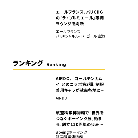
エールフランス、パリCDG
の「ラ・プルミエール」専用
ラウンジを刷新
エールフランス
パリ=シャルル・ド・ゴール空港
ランキング
Ranking
AIRDO、「ゴールデンカム
1
イ」とのコラボ第3弾。制服
着用キャラが就航各地に登
場
AIRDO
航空科学博物館で「世界を
2
つなぐボーイング展」始ま
る。創立110周年の歩みを
貴重な資料でたどる
Boeing
ボーイング
航空科学博物館