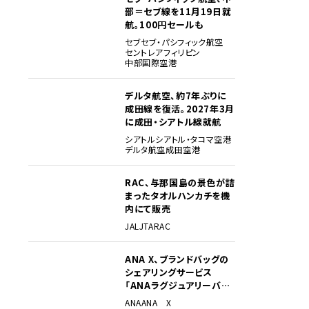
部＝セブ線を11月19日就
航。100円セールも
セブ
セブ・パシフィック航空
セントレア
フィリピン
中部国際空港
デルタ航空、約7年ぶりに
成田線を復活。2027年3月
に成田・シアトル線就航
シアトル
シアトル・タコマ空港
デルタ航空
成田空港
RAC、与那国島の景色が詰
まったタオルハンカチを機
内にて販売
JAL
JTA
RAC
ANA X、ブランドバッグの
シェアリングサービス
「ANAラグジュアリーバッ
グ」開始
ANA
ANA X