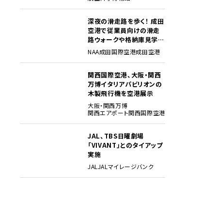
深夜の滑走路を歩く！ 成田
3
空港で従業員向けの滑走
路ウォークや格納庫見学イ
ベントを初開催
NAA
成田国際空港
成田空港
関西国際空港、大阪・関西
4
万博イタリアパビリオンの
木製飛行機を空港展示
大阪・関西万博
関西エアポート
関西国際空港
JAL、TBS日曜劇場
5
「VIVANT」とのタイアップ
実施
JAL
JALマイレージバンク