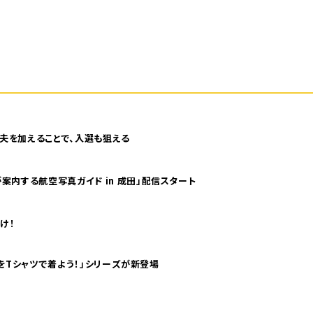
夫を加えることで、入選も狙える
案内する航空写真ガイド in 成田」配信スタート
け！
気分！ pTaに「 世界の空港をTシャツで着よう！」シリーズが新登場