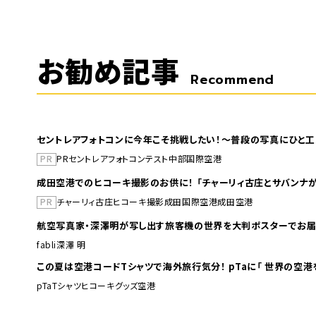
お勧め記事
Recommend
セントレアフォトコンに今年こそ挑戦したい！～普段の写真にひと工
PR
PR
セントレア
フォトコンテスト
中部国際空港
成田空港でのヒコーキ撮影のお供に！ 「チャーリィ古庄とサバンナが
PR
チャーリィ古庄
ヒコーキ撮影
成田国際空港
成田空港
航空写真家・深澤明が写し出す旅客機の世界を大判ポスターでお届
fabli
深澤 明
この夏は空港コードTシャツで海外旅行
pTa
Tシャツ
ヒコーキグッズ
空港