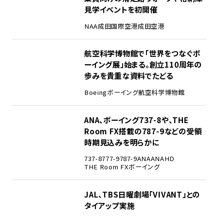
見学イベントを初開催
NAA
成田国際空港
成田空港
2
航空科学博物館で「世界をつなぐボ
ーイング展」始まる。創立110周年の
歩みを貴重な資料でたどる
Boeing
ボーイング
航空科学博物館
3
ANA、ボーイング737-8や、THE
Room FX搭載の787-9などの受領
時期見込みを明らかに
737-8
777-9
787-9
ANA
ANAHD
THE Room FX
ボーイング
4
JAL、TBS日曜劇場「VIVANT」との
タイアップ実施