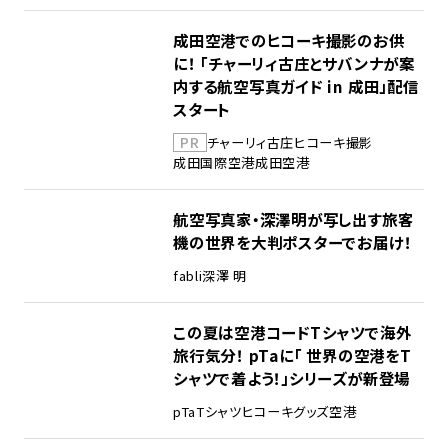
成田空港でのヒコーキ撮影のお供
に！ 「チャーリィ古庄とサバンナが案
内する航空写真ガイド in 成田」配信
スタート
PR
チャーリィ古庄
ヒコーキ撮影
成田国際空港
成田空港
航空写真家・深澤明が写し出す旅客
機の世界を大判ポスターでお届け！
fabli
深澤 明
この夏は空港コードTシャツで海外
旅行気分！ pTaに「 世界の空港をT
シャツで着よう！」シリーズが新登場
pTa
Tシャツ
ヒコーキグッズ
空港