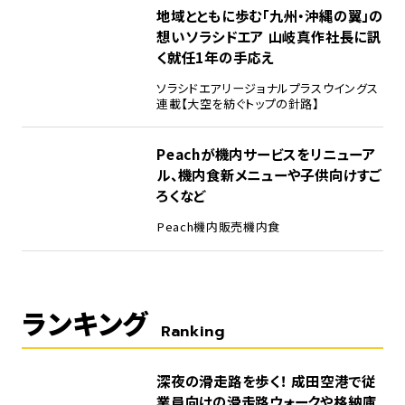
地域とともに歩む「九州・沖縄の翼」の
想い――ソラシドエア 山岐真作社長に訊
く就任1年の手応え
ソラシドエア
リージョナルプラスウイングス
連載【大空を紡ぐトップの針路】
Peachが機内サービスをリニューア
ル、機内食新メニューや子供向けすご
ろくなど
Peach
機内販売
機内食
ランキング
Ranking
1
深夜の滑走路を歩く！ 成田空港で従
業員向けの滑走路ウォークや格納庫