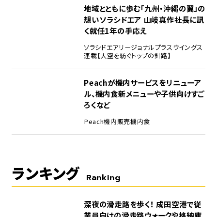
地域とともに歩む「九州・沖縄の翼」の
想い――ソラシドエア 山岐真作社長に訊
く就任1年の手応え
ソラシドエア
リージョナルプラスウイングス
連載【大空を紡ぐトップの針路】
Peachが機内サービスをリニューア
ル、機内食新メニューや子供向けすご
ろくなど
Peach
機内販売
機内食
ランキング
Ranking
1
深夜の滑走路を歩く！ 成田空港で従
業員向けの滑走路ウォークや格納庫