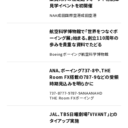
見学イベントを初開催
NAA
成田国際空港
成田空港
2
航空科学博物館で「世界をつなぐボ
ーイング展」始まる。創立110周年の
歩みを貴重な資料でたどる
Boeing
ボーイング
航空科学博物館
3
ANA、ボーイング737-8や、THE
Room FX搭載の787-9などの受領
時期見込みを明らかに
737-8
777-9
787-9
ANA
ANAHD
THE Room FX
ボーイング
4
JAL、TBS日曜劇場「VIVANT」との
タイアップ実施