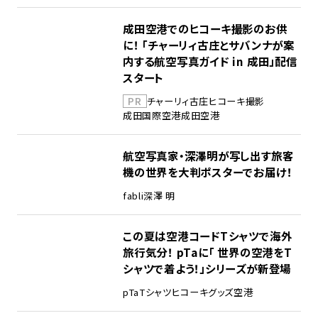
成田空港でのヒコーキ撮影のお供
に！ 「チャーリィ古庄とサバンナが案
内する航空写真ガイド in 成田」配信
スタート
PR
チャーリィ古庄
ヒコーキ撮影
成田国際空港
成田空港
航空写真家・深澤明が写し出す旅客
機の世界を大判ポスターでお届け！
fabli
深澤 明
この夏は空港コードTシャツで海外
旅行気分！ pTaに「 世界の空港をT
シャツで着よう！」シリーズが新登場
pTa
Tシャツ
ヒコーキグッズ
空港