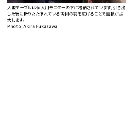
の席
大型テーブルは個人用モニターの下に格納されています。引き出
個
は他
した後に折りたたまれている両側の羽を広げることで面積が拡
食
大します。
Ph
Photo：Akira Fukazawa