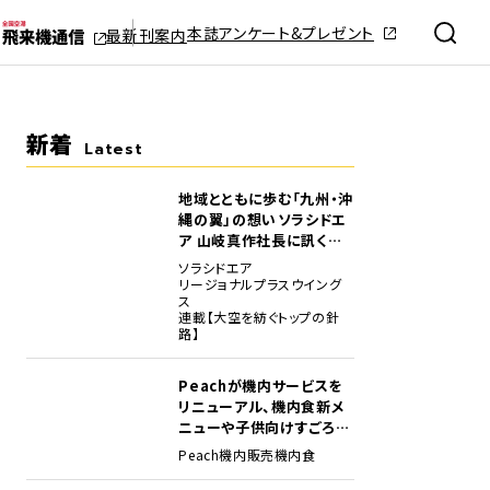
本誌アンケート&プレゼント
最新刊案内
新着
Latest
地域とともに歩む「九州・沖
縄の翼」の想い――ソラシドエ
ア 山岐真作社長に訊く就
任1年の手応え
ソラシドエア
リージョナルプラスウイング
ス
連載【大空を紡ぐトップの針
路】
Peachが機内サービスを
リニューアル、機内食新メ
ニューや子供向けすごろく
など
Peach
機内販売
機内食