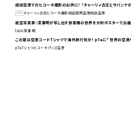
成田空港でのヒコーキ撮影のお供に！ 「チャーリィ古庄とサバンナが
PR
チャーリィ古庄
ヒコーキ撮影
成田国際空港
成田空港
航空写真家・深澤明が写し出す旅客機の世界を大判ポスターでお届
fabli
深澤 明
この夏は空港コードTシャツで海外旅行
pTa
Tシャツ
ヒコーキグッズ
空港