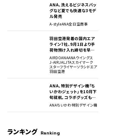
ANA、洗えるビジネスバッ
グなど夏でも快適な3モデ
ル発売
A-style
ANA
全日空商事
羽田空港発着の国内エア
ライン7社、9月1日より手
向の異なるさまざまなエリアがあり、好みに応じて選べる。各席の横に設置されたタ
荷物預け入れ締切を早期
認できる。
化・厳格化。定時性確保に
AIRDO
ANA
ANAウイングス
向け
J-AIR
JAL
JTA
スカイマーク
スターフライヤー
ソラシドエア
羽田空港
ANA、特別デザイン機「ち
いかわジェット」を10月下
旬就航。コラボグッズも展
開
ANA
ちいかわ
特別デザイン機
ランキング
Ranking