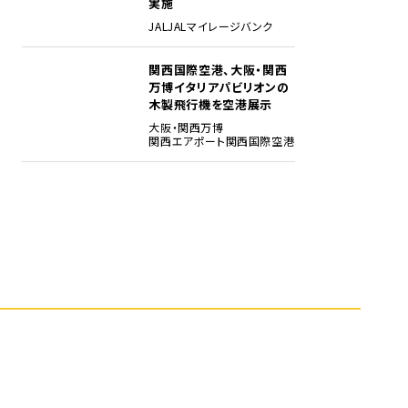
実施
JAL
JALマイレージバンク
関西国際空港、大阪・関西
5
万博イタリアパビリオンの
木製飛行機を空港展示
大阪・関西万博
関西エアポート
関西国際空港