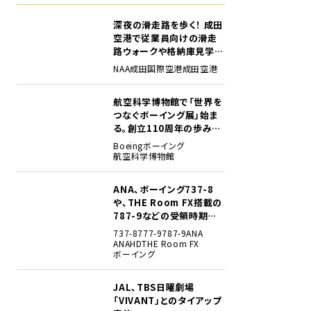
深夜の滑走路を歩く！ 成田
1
空港で従業員向けの滑走
路ウォークや格納庫見学イ
ベントを初開催
NAA
成田国際空港
成田空港
航空科学博物館で「世界を
2
つなぐボーイング展」始ま
る。創立110周年の歩みを
貴重な資料でたどる
Boeing
ボーイング
航空科学博物館
ANA、ボーイング737-8
3
や、THE Room FX搭載の
787-9などの受領時期見
込みを明らかに
737-8
777-9
787-9
ANA
ANAHD
THE Room FX
ボーイング
JAL、TBS日曜劇場
4
「VIVANT」とのタイアップ