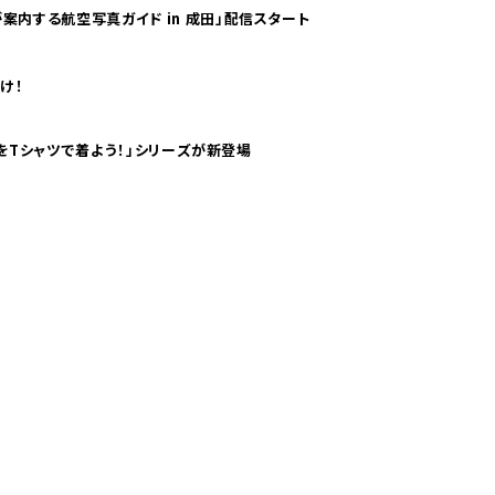
案内する航空写真ガイド in 成田」配信スタート
け！
気分！ pTaに「 世界の空港をTシャツで着よう！」シリーズが新登場