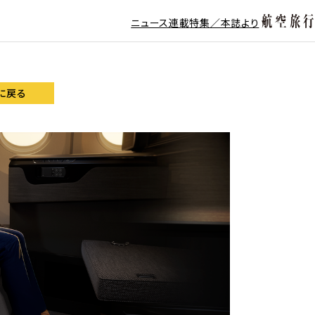
ニュース
連載
特集／本誌より
に戻る