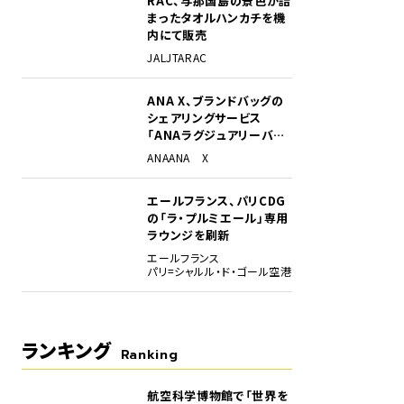
RAC、与那国島の景色が詰
まったタオルハンカチを機
内にて販売
JAL
JTA
RAC
ANA X、ブランドバッグの
なるまで引き上げると、カウチソファのように座ることもできる。
シェアリングサービス
「ANAラグジュアリーバッ
グ」開始
ANA
ANA X
エールフランス、パリCDG
の「ラ・プルミエール」専用
ラウンジを刷新
エールフランス
パリ=シャルル・ド・ゴール空港
ランキング
Ranking
航空科学博物館で「世界を
1