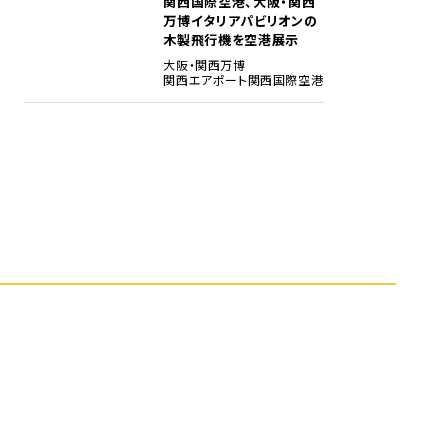
関西国際空港、大阪・関西
5
万博イタリアパビリオンの
木製飛行機を空港展示
大阪・関西万博
関西エアポート
関西国際空港