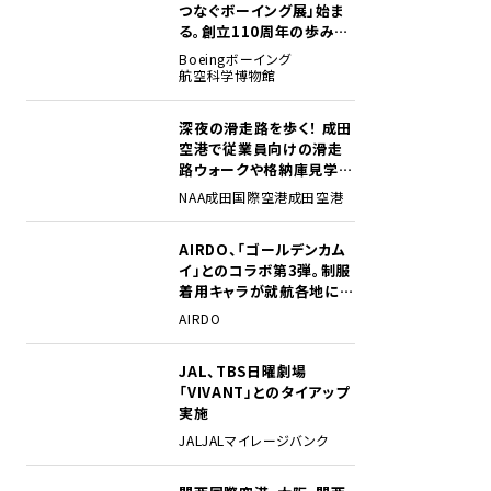
つなぐボーイング展」始ま
る。創立110周年の歩みを
貴重な資料でたどる
Boeing
ボーイング
航空科学博物館
深夜の滑走路を歩く！ 成田
2
空港で従業員向けの滑走
路ウォークや格納庫見学イ
ベントを初開催
NAA
成田国際空港
成田空港
AIRDO、「ゴールデンカム
3
イ」とのコラボ第3弾。制服
着用キャラが就航各地に登
場
AIRDO
JAL、TBS日曜劇場
4
「VIVANT」とのタイアップ
実施
JAL
JALマイレージバンク