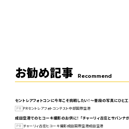
お勧め記事
Recommend
セントレアフォトコンに今年こそ挑戦したい！～普段の写真にひと工
PR
PR
セントレア
フォトコンテスト
中部国際空港
成田空港でのヒコーキ撮影のお供に！ 「チャーリィ古庄とサバンナが
PR
チャーリィ古庄
ヒコーキ撮影
成田国際空港
成田空港