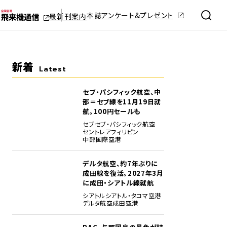
本誌アンケート&プレゼント
最新刊案内
新着
Latest
セブ・パシフィック航空、中
部＝セブ線を11月19日就
航。100円セールも
セブ
セブ・パシフィック航空
セントレア
フィリピン
中部国際空港
デルタ航空、約7年ぶりに
成田線を復活。2027年3月
に成田・シアトル線就航
シアトル
シアトル・タコマ空港
デルタ航空
成田空港