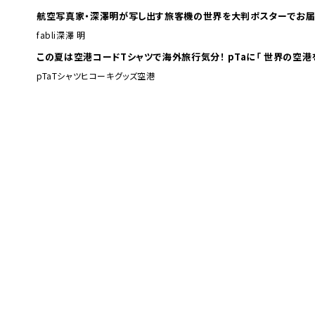
航空写真家・深澤明が写し出す旅客機の世界を大判ポスターでお届
fabli
深澤 明
この夏は空港コードTシャツで海外旅行
pTa
Tシャツ
ヒコーキグッズ
空港