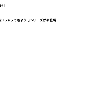
け！
気分！ pTaに「 世界の空港をTシャツで着よう！」シリーズが新登場