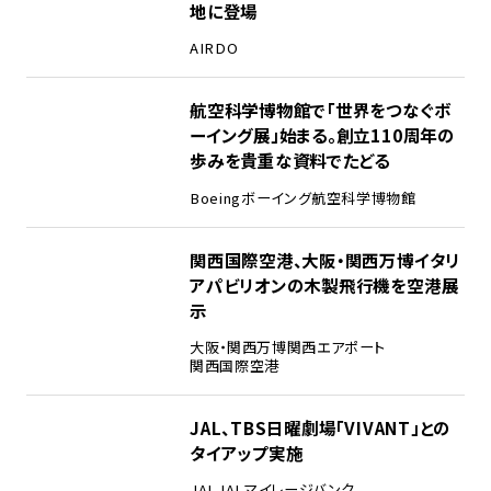
地に登場
AIRDO
2
航空科学博物館で「世界をつなぐボ
ーイング展」始まる。創立110周年の
歩みを貴重な資料でたどる
Boeing
ボーイング
航空科学博物館
3
関西国際空港、大阪・関西万博イタリ
アパビリオンの木製飛行機を空港展
示
大阪・関西万博
関西エアポート
関西国際空港
4
JAL、TBS日曜劇場「VIVANT」との
タイアップ実施
JAL
JALマイレージバンク