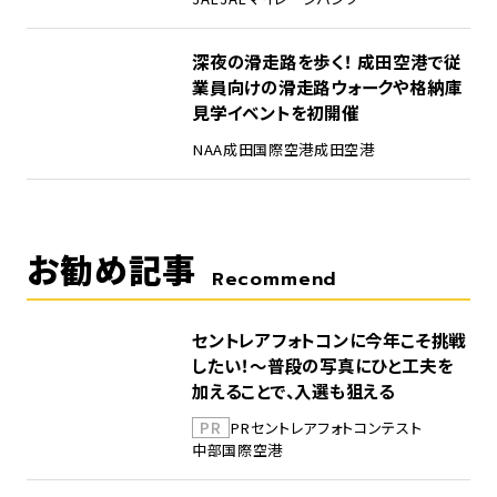
5
深夜の滑走路を歩く！ 成田空港で従
業員向けの滑走路ウォークや格納庫
見学イベントを初開催
NAA
成田国際空港
成田空港
お勧め記事
Recommend
セントレアフォトコンに今年こそ挑戦
したい！～普段の写真にひと工夫を
加えることで、入選も狙える
PR
PR
セントレア
フォトコンテスト
中部国際空港