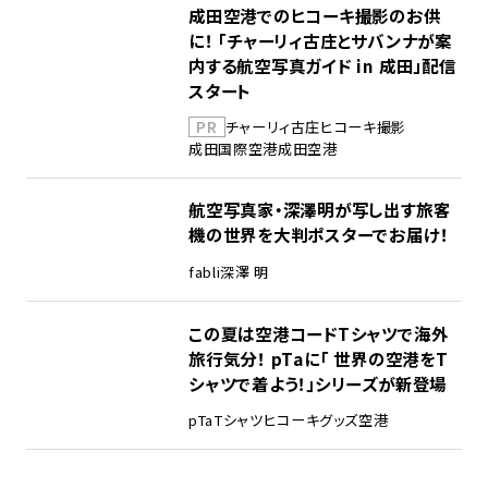
成田空港でのヒコーキ撮影のお供
に！ 「チャーリィ古庄とサバンナが案
内する航空写真ガイド in 成田」配信
スタート
PR
チャーリィ古庄
ヒコーキ撮影
成田国際空港
成田空港
航空写真家・深澤明が写し出す旅客
機の世界を大判ポスターでお届け！
fabli
深澤 明
この夏は空港コードTシャツで海外
旅行気分！ pTaに「 世界の空港をT
シャツで着よう！」シリーズが新登場
pTa
Tシャツ
ヒコーキグッズ
空港