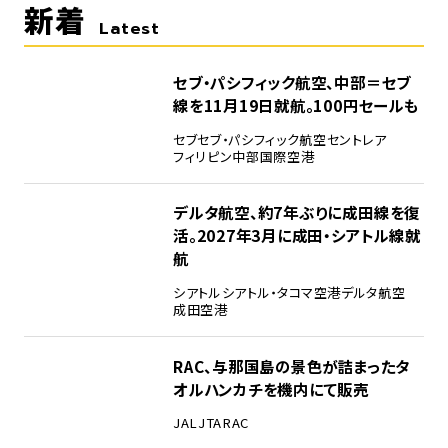
新着
Latest
セブ・パシフィック航空、中部＝セブ
線を11月19日就航。100円セールも
セブ
セブ・パシフィック航空
セントレア
フィリピン
中部国際空港
デルタ航空、約7年ぶりに成田線を復
活。2027年3月に成田・シアトル線就
航
シアトル
シアトル・タコマ空港
デルタ航空
成田空港
RAC、与那国島の景色が詰まったタ
オルハンカチを機内にて販売
JAL
JTA
RAC