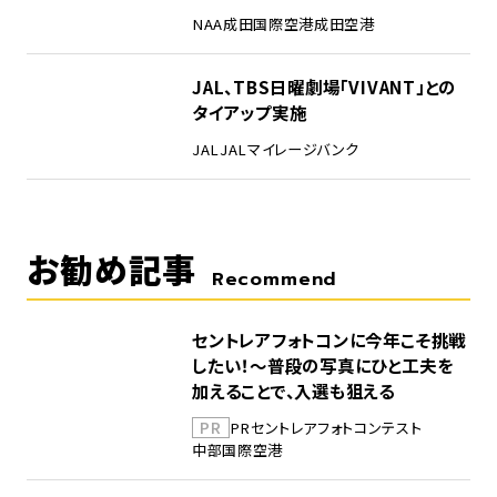
NAA
成田国際空港
成田空港
5
JAL、TBS日曜劇場「VIVANT」との
タイアップ実施
JAL
JALマイレージバンク
お勧め記事
Recommend
セントレアフォトコンに今年こそ挑戦
したい！～普段の写真にひと工夫を
加えることで、入選も狙える
PR
PR
セントレア
フォトコンテスト
中部国際空港