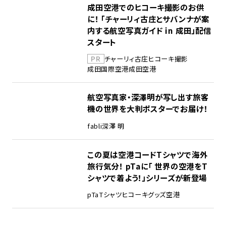
成田空港でのヒコーキ撮影のお供
に！ 「チャーリィ古庄とサバンナが案
内する航空写真ガイド in 成田」配信
スタート
PR
チャーリィ古庄
ヒコーキ撮影
成田国際空港
成田空港
航空写真家・深澤明が写し出す旅客
機の世界を大判ポスターでお届け！
fabli
深澤 明
この夏は空港コードTシャツで海外
旅行気分！ pTaに「 世界の空港をT
シャツで着よう！」シリーズが新登場
pTa
Tシャツ
ヒコーキグッズ
空港