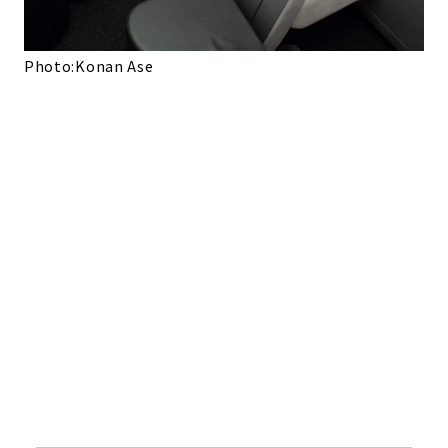
Photo:Konan Ase
Ph