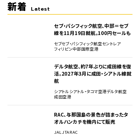
新着
Latest
セブ・パシフィック航空、中部＝セブ
線を11月19日就航。100円セールも
セブ
セブ・パシフィック航空
セントレア
フィリピン
中部国際空港
デルタ航空、約7年ぶりに成田線を復
活。2027年3月に成田・シアトル線就
航
シアトル
シアトル・タコマ空港
デルタ航空
成田空港
RAC、与那国島の景色が詰まったタ
オルハンカチを機内にて販売
JAL
JTA
RAC