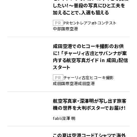
したい！～普段の写真にひと工夫を
加えることで、入選も狙える
PR
PR
セントレア
フォトコンテスト
中部国際空港
成田空港でのヒコーキ撮影のお供
に！ 「チャーリィ古庄とサバンナが案
内する航空写真ガイド in 成田」配信
スタート
PR
チャーリィ古庄
ヒコーキ撮影
成田国際空港
成田空港
航空写真家・深澤明が写し出す旅客
機の世界を大判ポスターでお届け！
fabli
深澤 明
この夏は空港コードTシャツで海外