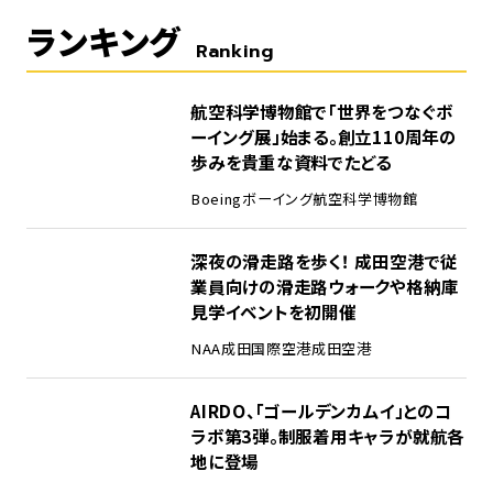
ランキング
Ranking
1
航空科学博物館で「世界をつなぐボ
ーイング展」始まる。創立110周年の
歩みを貴重な資料でたどる
Boeing
ボーイング
航空科学博物館
2
深夜の滑走路を歩く！ 成田空港で従
業員向けの滑走路ウォークや格納庫
見学イベントを初開催
NAA
成田国際空港
成田空港
3
AIRDO、「ゴールデンカムイ」とのコ
ラボ第3弾。制服着用キャラが就航各
地に登場