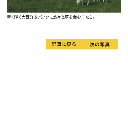
青く輝く大西洋をバックに悠々と草を食む羊たち。
間
ク。
記事に戻る
次の写真