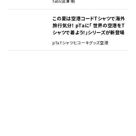
fabli
深澤 明
この夏は空港コードTシャツで海外
旅行気分！ pTaに「 世界の空港をT
シャツで着よう！」シリーズが新登場
pTa
Tシャツ
ヒコーキグッズ
空港