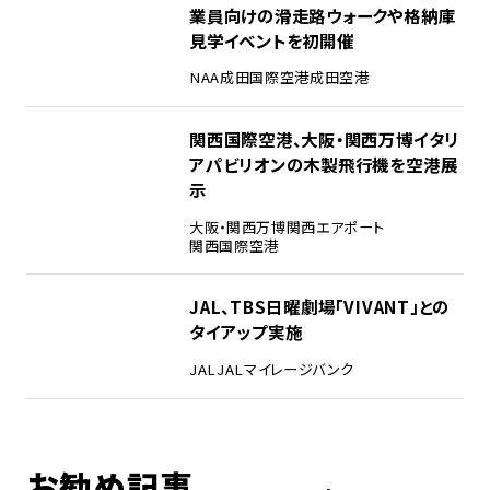
業員向けの滑走路ウォークや格納庫
見学イベントを初開催
NAA
成田国際空港
成田空港
4
関西国際空港、大阪・関西万博イタリ
アパビリオンの木製飛行機を空港展
示
大阪・関西万博
関西エアポート
関西国際空港
5
JAL、TBS日曜劇場「VIVANT」との
タイアップ実施
JAL
JALマイレージバンク
お勧め記事