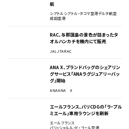
航
シアトル
シアトル・タコマ空港
デルタ航空
成田空港
RAC、与那国島の景色が詰まったタ
オルハンカチを機内にて販売
JAL
JTA
RAC
ANA X、ブランドバッグのシェアリン
グサービス「ANAラグジュアリーバッ
グ」開始
ANA
ANA X
エールフランス、パリCDGの「ラ・プル
ミエール」専用ラウンジを刷新
エールフランス
パリ=シャルル・ド・ゴール空港