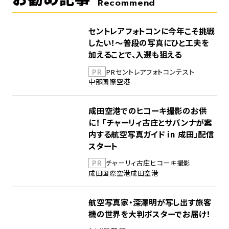
Recommend
セントレアフォトコンに今年こそ挑戦
したい！～普段の写真にひと工夫を
加えることで、入選も狙える
PR
PR
セントレア
フォトコンテスト
中部国際空港
成田空港でのヒコーキ撮影のお供
に！ 「チャーリィ古庄とサバンナが案
内する航空写真ガイド in 成田」配信
スタート
PR
チャーリィ古庄
ヒコーキ撮影
成田国際空港
成田空港
航空写真家・深澤明が写し出す旅客
機の世界を大判ポスターでお届け！