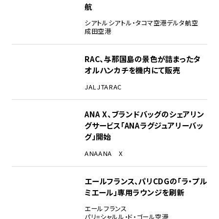
航
シアトル
シアトル・タコマ空港
デルタ航空
成田空港
RAC、与那国島の景色が詰まったタ
オルハンカチを機内にて販売
JAL
JTA
RAC
ANA X、ブランドバッグのシェアリン
グサービス「ANAラグジュアリーバッ
グ」開始
ANA
ANA X
エールフランス、パリCDGの「ラ・プル
ミエール」専用ラウンジを刷新
エールフランス
パリ=シャルル・ド・ゴール空港