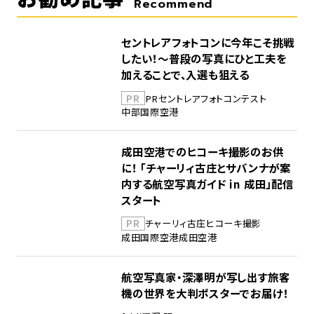
Recommend
セントレアフォトコンに今年こそ挑戦
したい！～普段の写真にひと工夫を
加えることで、入選も狙える
PR
PR
セントレア
フォトコンテスト
中部国際空港
成田空港でのヒコーキ撮影のお供
に！ 「チャーリィ古庄とサバンナが案
内する航空写真ガイド in 成田」配信
スタート
PR
チャーリィ古庄
ヒコーキ撮影
成田国際空港
成田空港
航空写真家・深澤明が写し出す旅客
機の世界を大判ポスターでお届け！