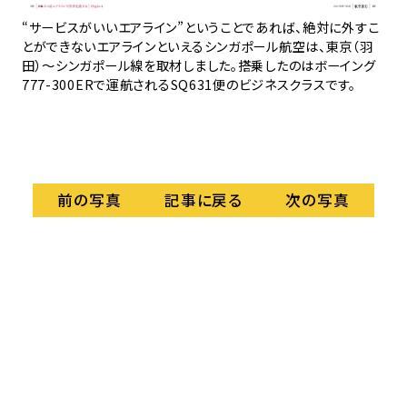
“サービスがいいエアライン”ということであれば、絶対に外すこ
日
は
とができないエアラインといえるシンガポール航空は、東京（羽
の
運航
田）〜シンガポール線を取材しました。搭乗したのはボーイング
す
、羽
777-300ERで運航されるSQ631便のビジネスクラスです。
っ
実の
を
され
して
記事に戻る
前の写真
次の写真