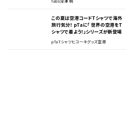
fabli
深澤 明
この夏は空港コードTシャツで海外
旅行気分！ pTaに「 世界の空港をT
シャツで着よう！」シリーズが新登場
pTa
Tシャツ
ヒコーキグッズ
空港