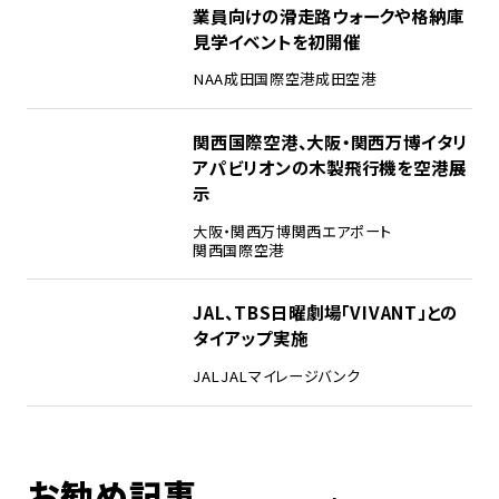
業員向けの滑走路ウォークや格納庫
見学イベントを初開催
NAA
成田国際空港
成田空港
4
関西国際空港、大阪・関西万博イタリ
アパビリオンの木製飛行機を空港展
示
大阪・関西万博
関西エアポート
関西国際空港
5
JAL、TBS日曜劇場「VIVANT」との
タイアップ実施
JAL
JALマイレージバンク
お勧め記事