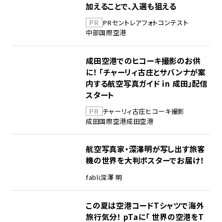
加えることで、入選も狙える
PR
PR
セントレア
フォトコンテスト
中部国際空港
成田空港でのヒコーキ撮影のお供
に！ 「チャーリィ古庄とサバンナが案
内する航空写真ガイド in 成田」配信
スタート
PR
チャーリィ古庄
ヒコーキ撮影
成田国際空港
成田空港
航空写真家・深澤明が写し出す旅客
機の世界を大判ポスターでお届け！
fabli
深澤 明
この夏は空港コードTシャツで海外
旅行気分！ pTaに「 世界の空港をT