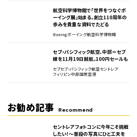
4
航空科学博物館で「世界をつなぐボ
ーイング展」始まる。創立110周年の
歩みを貴重な資料でたどる
Boeing
ボーイング
航空科学博物館
5
セブ・パシフィック航空、中部＝セブ
線を11月19日就航。100円セールも
セブ
セブ・パシフィック航空
セントレア
フィリピン
中部国際空港
お勧め記事
Recommend
セントレアフォトコンに今年こそ挑戦
したい！～普段の写真にひと工夫を