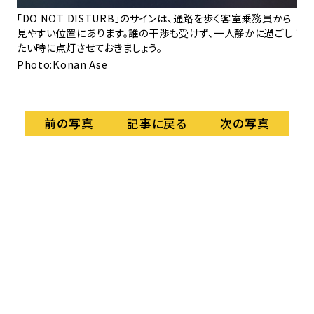
プ
が
「DO NOT DISTURB」のサインは、通路を歩く客室乗務員から
で
見やすい位置にあります。誰の干渉も受けず、一人静かに過ごし
の
たい時に点灯させておきましょう。
す。
Photo:Konan Ase
Ph
記事に戻る
前の写真
次の写真