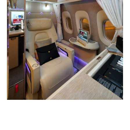
ト
の
大3