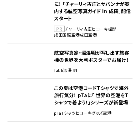
に！ 「チャーリィ古庄とサバンナが案
内する航空写真ガイド in 成田」配信
スタート
PR
チャーリィ古庄
ヒコーキ撮影
成田国際空港
成田空港
航空写真家・深澤明が写し出す旅客
機の世界を大判ポスターでお届け！
fabli
深澤 明
この夏は空港コードTシャツで海外
旅行気分！ pTaに「 世界の空港をT
シャツで着よう！」シリーズが新登場
pTa
Tシャツ
ヒコーキグッズ
空港