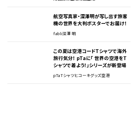
航空写真家・深澤明が写し出す旅客
機の世界を大判ポスターでお届け！
fabli
深澤 明
この夏は空港コードTシャツで海外
旅行気分！ pTaに「 世界の空港をT
シャツで着よう！」シリーズが新登場
pTa
Tシャツ
ヒコーキグッズ
空港