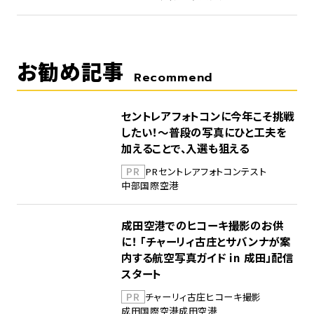
お勧め記事
Recommend
セントレアフォトコンに今年こそ挑戦
したい！～普段の写真にひと工夫を
加えることで、入選も狙える
PR
PR
セントレア
フォトコンテスト
中部国際空港
成田空港でのヒコーキ撮影のお供
に！ 「チャーリィ古庄とサバンナが案
内する航空写真ガイド in 成田」配信
スタート
PR
チャーリィ古庄
ヒコーキ撮影
成田国際空港
成田空港