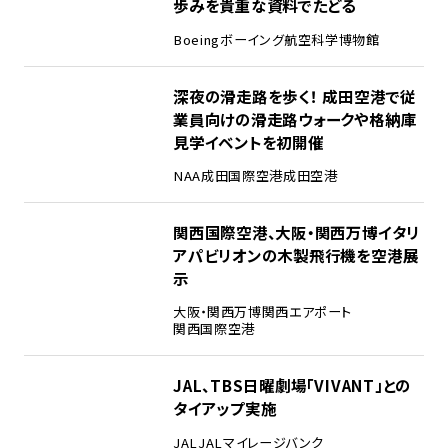
歩みを貴重な資料でたどる
Boeing
ボーイング
航空科学博物館
3
深夜の滑走路を歩く！ 成田空港で従
業員向けの滑走路ウォークや格納庫
見学イベントを初開催
NAA
成田国際空港
成田空港
4
関西国際空港、大阪・関西万博イタリ
アパビリオンの木製飛行機を空港展
示
大阪・関西万博
関西エアポート
関西国際空港
5
JAL、TBS日曜劇場「VIVANT」との
タイアップ実施
JAL
JALマイレージバンク