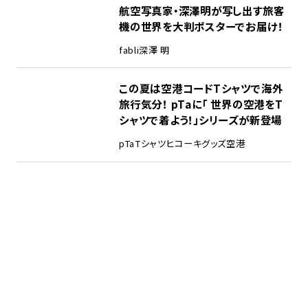
航空写真家・深澤明が写し出す旅客
機の世界を大判ポスターでお届け！
fabli
深澤 明
この夏は空港コードTシャツで海外
旅行気分！ pTaに「 世界の空港をT
シャツで着よう！」シリーズが新登場
pTa
Tシャツ
ヒコーキグッズ
空港