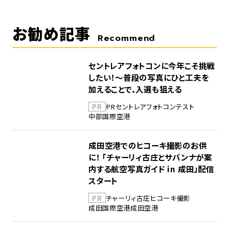
お勧め記事
Recommend
セントレアフォトコンに今年こそ挑戦
したい！～普段の写真にひと工夫を
加えることで、入選も狙える
PR
PR
セントレア
フォトコンテスト
中部国際空港
成田空港でのヒコーキ撮影のお供
に！ 「チャーリィ古庄とサバンナが案
内する航空写真ガイド in 成田」配信
スタート
PR
チャーリィ古庄
ヒコーキ撮影
成田国際空港
成田空港