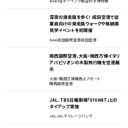
Boeing
ボーイング
航空科学博物館
3
深夜の滑走路を歩く！ 成田空港で従
業員向けの滑走路ウォークや格納庫
見学イベントを初開催
NAA
成田国際空港
成田空港
4
関西国際空港、大阪・関西万博イタリ
アパビリオンの木製飛行機を空港展
示
大阪・関西万博
関西エアポート
関西国際空港
5
JAL、TBS日曜劇場「VIVANT」との
タイアップ実施
JAL
JALマイレージバンク