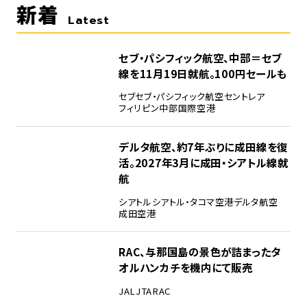
新着
Latest
セブ・パシフィック航空、中部＝セブ
線を11月19日就航。100円セールも
セブ
セブ・パシフィック航空
セントレア
フィリピン
中部国際空港
デルタ航空、約7年ぶりに成田線を復
活。2027年3月に成田・シアトル線就
航
シアトル
シアトル・タコマ空港
デルタ航空
成田空港
RAC、与那国島の景色が詰まったタ
オルハンカチを機内にて販売
JAL
JTA
RAC