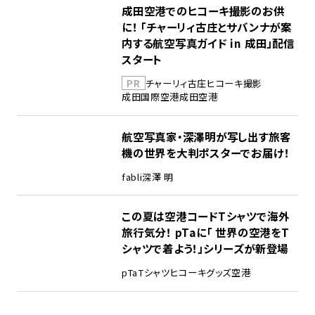
成田空港でのヒコーキ撮影のお供
に！ 「チャーリィ古庄とサバンナが案
内する航空写真ガイド in 成田」配信
スタート
PR
チャーリィ古庄
ヒコーキ撮影
成田国際空港
成田空港
航空写真家・深澤明が写し出す旅客
機の世界を大判ポスターでお届け！
fabli
深澤 明
この夏は空港コードTシャツで海外
旅行気分！ pTaに「 世界の空港をT
シャツで着よう！」シリーズが新登場
pTa
Tシャツ
ヒコーキグッズ
空港