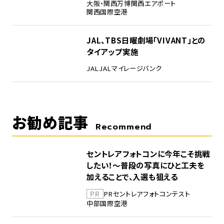
大阪・関西万博
関西エアポート
関西国際空港
5
JAL、TBS日曜劇場「VIVANT」との
タイアップ実施
JAL
JALマイレージバンク
お勧め記事
Recommend
セントレアフォトコンに今年こそ挑戦
したい！～普段の写真にひと工夫を
加えることで、入選も狙える
PR
PR
セントレア
フォトコンテスト
中部国際空港