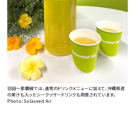
機
社
乗
Ph
も無
羽田〜那覇線では、通常のドリンクメニューに加えて、沖縄県産
っき
の果汁も入ったシークヮサードリンクも用意されています。
Photo：Solaseed Air