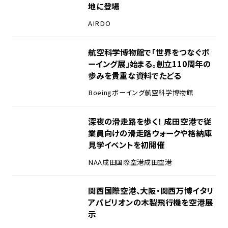
地に登場
AIRDO
2
航空科学博物館で「世界をつなぐボ
ーイング展」始まる。創立110周年の
歩みを貴重な資料でたどる
Boeing
ボーイング
航空科学博物館
3
深夜の滑走路を歩く！ 成田空港で従
業員向けの滑走路ウォークや格納庫
見学イベントを初開催
NAA
成田国際空港
成田空港
4
関西国際空港、大阪・関西万博イタリ
アパビリオンの木製飛行機を空港展
示