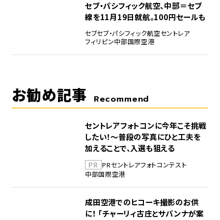
5
セブ・パシフィック航空、中部＝セブ
線を11月19日就航。100円セールも
セブ
セブ・パシフィック航空
セントレア
フィリピン
中部国際空港
お勧め記事
Recommend
セントレアフォトコンに今年こそ挑戦
したい！～普段の写真にひと工夫を
加えることで、入選も狙える
PR
PR
セントレア
フォトコンテスト
中部国際空港
成田空港でのヒコーキ撮影のお供
に！ 「チャーリィ古庄とサバンナが案