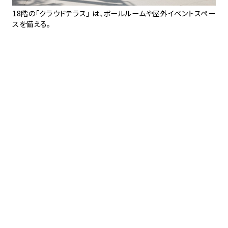
生演
18階の「クラウドテラス」 は、ボールルームや屋外イベントスペー
ベ
雰
スを備える。
ア
セ
浄
ド