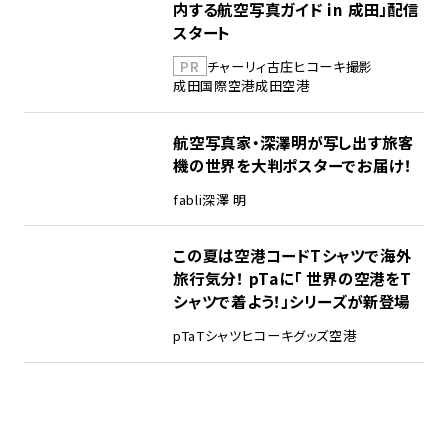
内する航空写真ガイド in 成田」配信
スタート
PR
チャーリィ古庄
ヒコーキ撮影
成田国際空港
成田空港
航空写真家・深澤明が写し出す旅客
機の世界を大判ポスターでお届け！
fabli
深澤 明
この夏は空港コードTシャツで海外
旅行気分！ pTaに「 世界の空港をT
シャツで着よう！」シリーズが新登場
pTa
Tシャツ
ヒコーキグッズ
空港