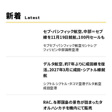
新着
Latest
セブ・パシフィック航空、中部＝セブ
線を11月19日就航。100円セールも
セブ
セブ・パシフィック航空
セントレア
フィリピン
中部国際空港
デルタ航空、約7年ぶりに成田線を復
活。2027年3月に成田・シアトル線就
航
シアトル
シアトル・タコマ空港
デルタ航空
成田空港
RAC、与那国島の景色が詰まったタ
オルハンカチを機内にて販売