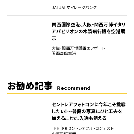
JAL
JALマイレージバンク
5
関西国際空港、大阪・関西万博イタリ
アパビリオンの木製飛行機を空港展
示
大阪・関西万博
関西エアポート
関西国際空港
お勧め記事
Recommend
セントレアフォトコンに今年こそ挑戦
したい！～普段の写真にひと工夫を
加えることで、入選も狙える
PR
PR
セントレア
フォトコンテスト
中部国際空港