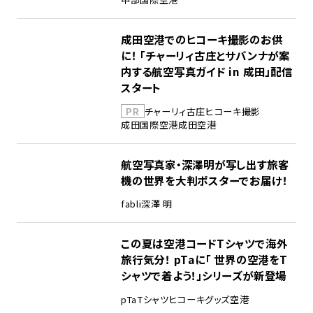
成田空港でのヒコーキ撮影のお供
に！ 「チャーリィ古庄とサバンナが案
内する航空写真ガイド in 成田」配信
スタート
PR
チャーリィ古庄
ヒコーキ撮影
成田国際空港
成田空港
航空写真家・深澤明が写し出す旅客
機の世界を大判ポスターでお届け！
fabli
深澤 明
この夏は空港コードTシャツで海外
旅行気分！ pTaに「 世界の空港をT
シャツで着よう！」シリーズが新登場
pTa
Tシャツ
ヒコーキグッズ
空港