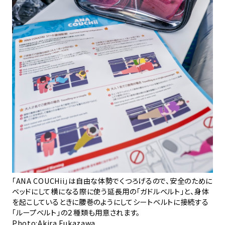
コン
大
子
Ph
「ANA COUCHii」は自由な体勢でくつろげるので、安全のために
ベッドにして横になる際に使う延長用の「ガドルベルト」と、身体
を起こしているときに腰巻のようにしてシートベルトに接続する
「ループベルト」の２種類も用意されます。
Photo:Akira Fukazawa