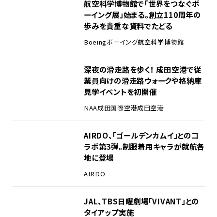
1
航空科学博物館で「世界をつなぐボ
ーイング展」始まる。創立110周年の
歩みを貴重な資料でたどる
Boeing
ボーイング
航空科学博物館
2
深夜の滑走路を歩く！ 成田空港で従
業員向けの滑走路ウォークや格納庫
見学イベントを初開催
NAA
成田国際空港
成田空港
3
AIRDO、「ゴールデンカムイ」とのコ
ラボ第3弾。制服着用キャラが就航各
地に登場
AIRDO
4
JAL、TBS日曜劇場「VIVANT」との
タイアップ実施