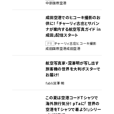
中部国際空港
成田空港でのヒコーキ撮影のお
供に！ 「チャーリィ古庄とサバン
ナが案内する航空写真ガイド in
成田」配信スタート
PR
チャーリィ古庄
ヒコーキ撮影
成田国際空港
成田空港
航空写真家・深澤明が写し出す
旅客機の世界を大判ポスターで
お届け！
fabli
深澤 明
この夏は空港コードTシャツで
海外旅行気分！ pTaに「 世界の
空港をTシャツで着よう！」シリー