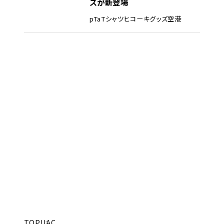
ズが新登場
pTa
Tシャツ
ヒコーキグッズ
空港
TOP
UAC