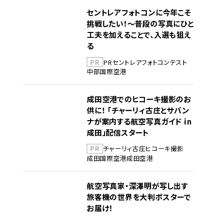
セントレアフォトコンに今年こそ
挑戦したい！～普段の写真にひと
工夫を加えることで、入選も狙え
る
PR
PR
セントレア
フォトコンテスト
中部国際空港
成田空港でのヒコーキ撮影のお
供に！ 「チャーリィ古庄とサバン
ナが案内する航空写真ガイド in
成田」配信スタート
PR
チャーリィ古庄
ヒコーキ撮影
成田国際空港
成田空港
航空写真家・深澤明が写し出す
旅客機の世界を大判ポスターで
お届け！