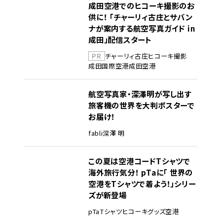
成田空港でのヒコーキ撮影のお
供に！ 「チャーリィ古庄とサバン
ナが案内する航空写真ガイド in
成田」配信スタート
PR
チャーリィ古庄
ヒコーキ撮影
成田国際空港
成田空港
航空写真家・深澤明が写し出す
旅客機の世界を大判ポスターで
お届け！
fabli
深澤 明
この夏は空港コードTシャツで
海外旅行気分！ pTaに「 世界の
空港をTシャツで着よう！」シリー
ズが新登場
pTa
Tシャツ
ヒコーキグッズ
空港