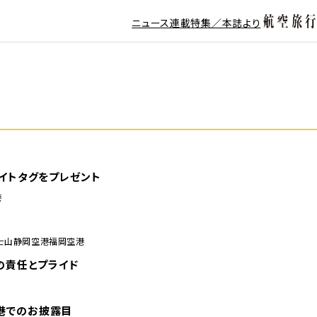
ニュース
連載
特集／本誌より
イトタグをプレゼント
港
士山静岡空港
福岡空港
の責任とプライド
空港でのお披露目