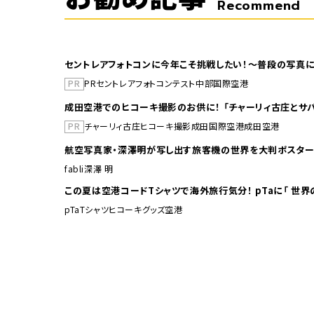
Recommend
セントレアフォトコンに今年こそ挑戦したい！～普段の写真に
PR
PR
セントレア
フォトコンテスト
中部国際空港
成田空港でのヒコーキ撮影のお供に！ 「チャーリィ古庄とサバ
PR
チャーリィ古庄
ヒコーキ撮影
成田国際空港
成田空港
航空写真家・深澤明が写し出す旅客機の世界を大判ポスター
fabli
深澤 明
この夏は空港コードTシャ
pTa
Tシャツ
ヒコーキグッズ
空港