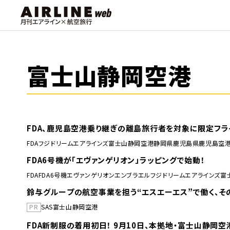
富士山静岡空港
FDA、鹿児島空港乗り継ぎの離島旅行者を対象に限定フラ
FDA
フジドリームエアラインズ
富士山静岡空港
静岡県
鹿児島県
鹿児島空
FDA6号機が「エヴァンゲリオン」ラッピングで始動！
FDA
FDA6号機
エヴァンゲリオン
エンブラエル
フジドリームエアラインズ
富
鈴与グループの航空事業を担う“エスエーエス”で働く、そ
PR
SAS
富士山静岡空港
FDA新制服の着用初日！ 9月10日、本拠地・富士山静岡