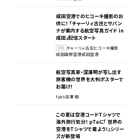
成田空港でのヒコーキ撮影のお
供に！ 「チャーリィ古庄とサバン
ナが案内する航空写真ガイド in
成田」配信スタート
PR
チャーリィ古庄
ヒコーキ撮影
成田国際空港
成田空港
航空写真家・深澤明が写し出す
旅客機の世界を大判ポスターで
お届け！
fabli
深澤 明
この夏は空港コードTシャツで
海外旅行気分！ pTaに「 世界の
空港をTシャツで着よう！」シリー
ズが新登場