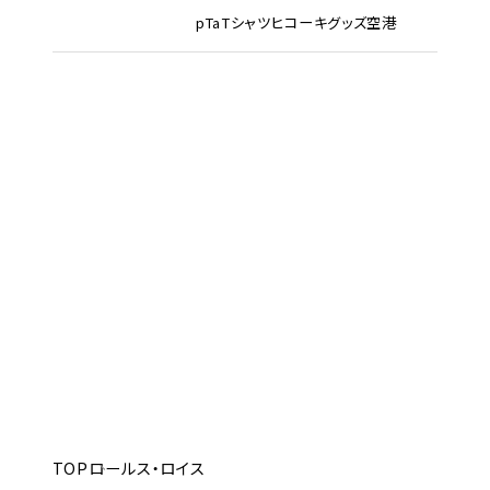
pTa
Tシャツ
ヒコーキグッズ
空港
TOP
ロールス・ロイス