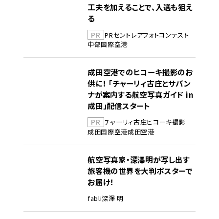
工夫を加えることで、入選も狙え
る
PR
PR
セントレア
フォトコンテスト
中部国際空港
成田空港でのヒコーキ撮影のお
供に！ 「チャーリィ古庄とサバン
ナが案内する航空写真ガイド in
成田」配信スタート
PR
チャーリィ古庄
ヒコーキ撮影
成田国際空港
成田空港
航空写真家・深澤明が写し出す
旅客機の世界を大判ポスターで
お届け！
fabli
深澤 明