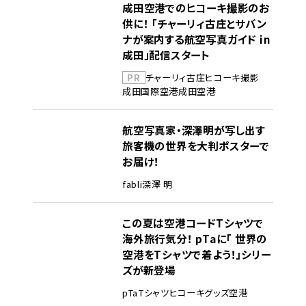
成田空港でのヒコーキ撮影のお
供に！ 「チャーリィ古庄とサバン
ナが案内する航空写真ガイド in
成田」配信スタート
PR
チャーリィ古庄
ヒコーキ撮影
成田国際空港
成田空港
航空写真家・深澤明が写し出す
旅客機の世界を大判ポスターで
お届け！
fabli
深澤 明
この夏は空港コードTシャツで
海外旅行気分！ pTaに「 世界の
空港をTシャツで着よう！」シリー
ズが新登場
pTa
Tシャツ
ヒコーキグッズ
空港