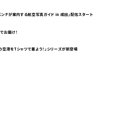
ンナが案内する航空写真ガイド in 成田」配信スタート
でお届け！
ツで海外旅行気分！ pTaに「 世界の空港をTシャツで着よう！」シリーズが新登場