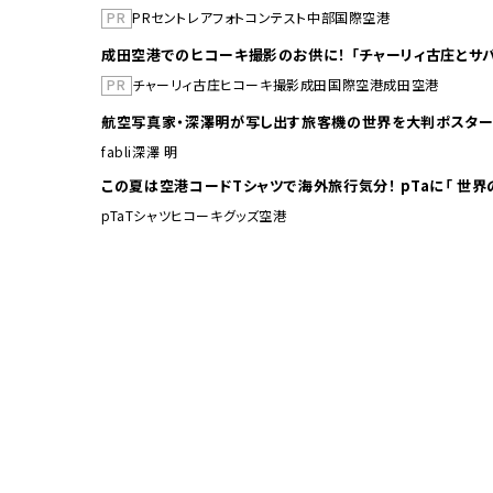
PR
PR
セントレア
フォトコンテスト
中部国際空港
成田空港でのヒコーキ撮影のお供に！ 「チャーリィ古庄とサバ
PR
チャーリィ古庄
ヒコーキ撮影
成田国際空港
成田空港
航空写真家・深澤明が写し出す旅客機の世界を大判ポスター
fabli
深澤 明
この夏は空港コードTシャ
pTa
Tシャツ
ヒコーキグッズ
空港