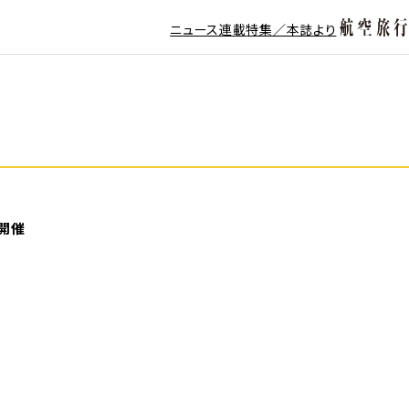
ニュース
連載
特集／本誌より
を開催