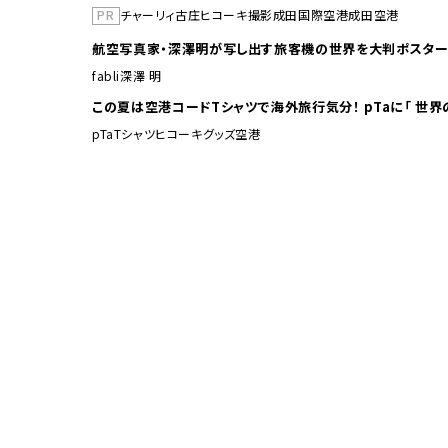
PR
チャーリィ古庄
ヒコーキ撮影
成田国際空港
成田空港
航空写真家・深澤明が写し出す旅客機の世界を大判ポスター
fabli
深澤 明
この夏は空港コードTシャ
pTa
Tシャツ
ヒコーキグッズ
空港