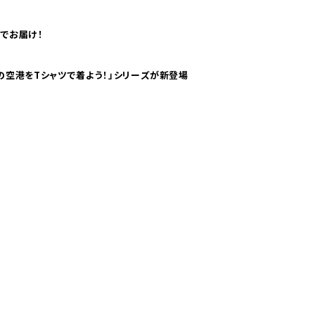
でお届け！
ツで海外旅行気分！ pTaに「 世界の空港をTシャツで着よう！」シリーズが新登場