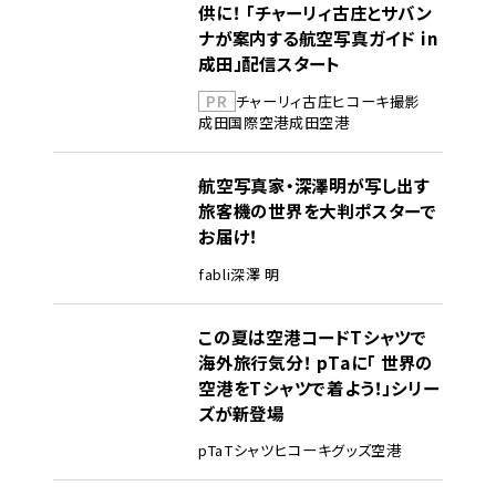
供に！ 「チャーリィ古庄とサバン
ナが案内する航空写真ガイド in
成田」配信スタート
PR
チャーリィ古庄
ヒコーキ撮影
成田国際空港
成田空港
航空写真家・深澤明が写し出す
旅客機の世界を大判ポスターで
お届け！
fabli
深澤 明
この夏は空港コードTシャツで
海外旅行気分！ pTaに「 世界の
空港をTシャツで着よう！」シリー
ズが新登場
pTa
Tシャツ
ヒコーキグッズ
空港