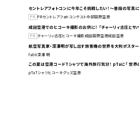
セントレアフォトコンに今年こそ挑戦したい！～普段の写真に
PR
PR
セントレア
フォトコンテスト
中部国際空港
成田空港でのヒコーキ撮影のお供に！ 「チャーリィ古庄とサバ
PR
チャーリィ古庄
ヒコーキ撮影
成田国際空港
成田空港
航空写真家・深澤明が写し出す旅客機の世界を大判ポスター
fabli
深澤 明
この夏は空港コードTシャ
pTa
Tシャツ
ヒコーキグッズ
空港