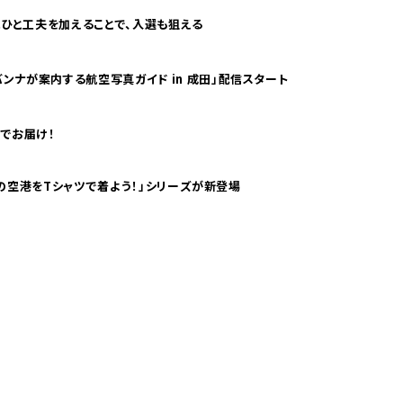
ひと工夫を加えることで、入選も狙える
ンナが案内する航空写真ガイド in 成田」配信スタート
でお届け！
ツで海外旅行気分！ pTaに「 世界の空港をTシャツで着よう！」シリーズが新登場