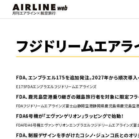
フジドリームエアラ
FDA、エンブラエル175を追加発注。2027年から順次導入
E175
FDA
エンブラエル
フジドリームエアラインズ
FDA、鹿児島空港乗り継ぎの離島旅行者を対象に限定フラ
FDA
フジドリームエアラインズ
富士山静岡空港
静岡県
鹿児島県
鹿児島空
FDA6号機が「エヴァンゲリオン」ラッピングで始動！
FDA
FDA6号機
エヴァンゲリオン
エンブラエル
フジドリームエアラインズ
富
FDA、制服デザインを手がけたコシノ・ジュンコ氏とのオ