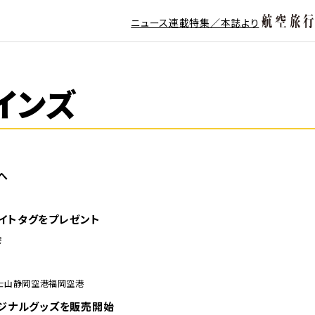
ニュース
連載
特集／本誌より
インズ
へ
イトタグをプレゼント
港
士山静岡空港
福岡空港
リジナルグッズを販売開始