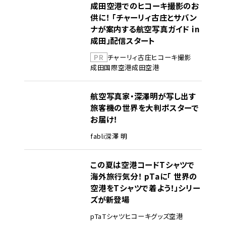
成田空港でのヒコーキ撮影のお
供に！ 「チャーリィ古庄とサバン
ナが案内する航空写真ガイド in
成田」配信スタート
PR
チャーリィ古庄
ヒコーキ撮影
成田国際空港
成田空港
航空写真家・深澤明が写し出す
旅客機の世界を大判ポスターで
お届け！
fabli
深澤 明
この夏は空港コードTシャツで
海外旅行気分！ pTaに「 世界の
空港をTシャツで着よう！」シリー
ズが新登場
pTa
Tシャツ
ヒコーキグッズ
空港